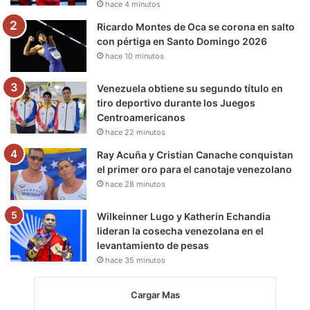
hace 4 minutos
m
Ricardo Montes de Oca se corona en salto
con pértiga en Santo Domingo 2026
hace 10 minutos
Venezuela obtiene su segundo título en
tiro deportivo durante los Juegos
Centroamericanos
hace 22 minutos
Ray Acuña y Cristian Canache conquistan
el primer oro para el canotaje venezolano
hace 28 minutos
Wilkeinner Lugo y Katherin Echandia
lideran la cosecha venezolana en el
levantamiento de pesas
hace 35 minutos
Cargar Mas