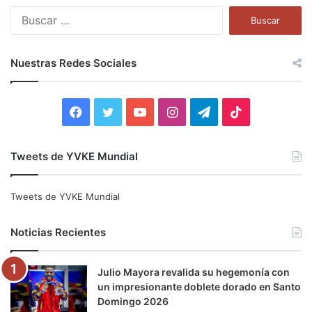
B
u
s
c
Nuestras Redes Sociales
a
r
:
F
T
Y
I
T
T
a
w
o
n
e
i
Tweets de YVKE Mundial
c
i
u
s
l
k
e
t
T
t
e
T
Tweets de YVKE Mundial
b
t
u
a
g
o
Noticias Recientes
o
e
b
g
r
k
Julio Mayora revalida su hegemonía con
o
r
e
r
a
un impresionante doblete dorado en Santo
Domingo 2026
k
a
m