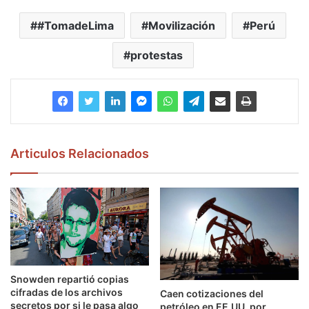
#TomadeLima
Movilización
Perú
protestas
Articulos Relacionados
Snowden repartió copias
cifradas de los archivos
Caen cotizaciones del
secretos por si le pasa algo
petróleo en EE.UU. por