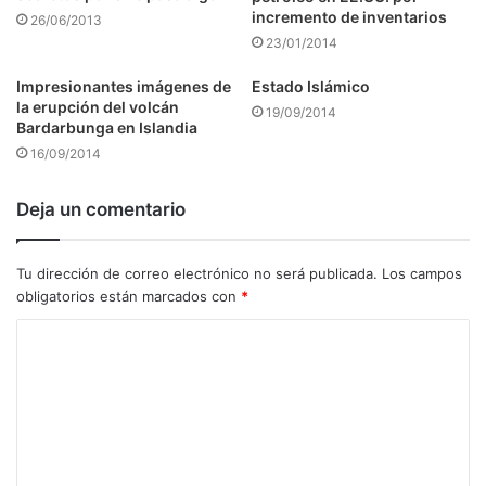
incremento de inventarios
26/06/2013
23/01/2014
Impresionantes imágenes de
Estado Islámico
la erupción del volcán
19/09/2014
Bardarbunga en Islandia
16/09/2014
Deja un comentario
Tu dirección de correo electrónico no será publicada.
Los campos
obligatorios están marcados con
*
C
o
m
e
n