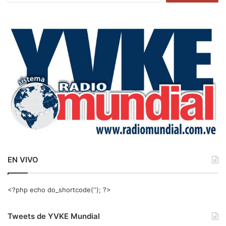
s
c
a
r
:
EN VIVO
<?php echo do_shortcode(‘‘); ?>
Tweets de YVKE Mundial