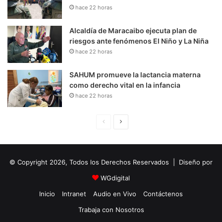
hace 22 horas
Alcaldía de Maracaibo ejecuta plan de
riesgos ante fenómenos El Niño y La Niña
hace 22 horas
SAHUM promueve la lactancia materna
como derecho vital en la infancia
hace 22 horas
P
S
á
i
g
g
© Copyright 2026, Todos los Derechos Reservados | Diseño por
i
u
n
i
WGdigital
a
e
Inicio
Intranet
Audio en Vivo
Contáctenos
A
n
Trabaja con Nosotros
n
t