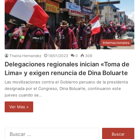
Internacionales
Thaina Hernandez
19/01/2023
0
306
Delegaciones regionales inician «Toma de
Lima» y exigen renuncia de Dina Boluarte
Las movilizaciones contra el Gobierno peruano de la presidenta
designada por el Congreso, Dina Boluarte, continuaron este
jueves cuando se…
Ver Mas »
B
u