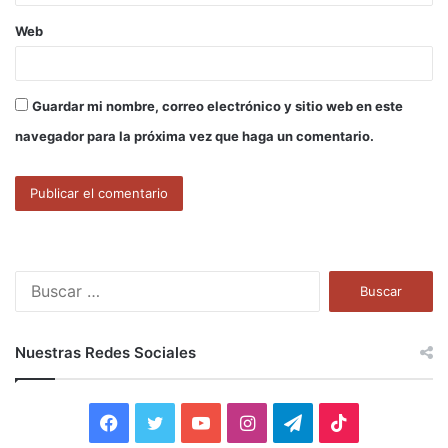
Web
Guardar mi nombre, correo electrónico y sitio web en este
navegador para la próxima vez que haga un comentario.
B
u
s
c
Nuestras Redes Sociales
a
r
:
F
T
Y
I
T
T