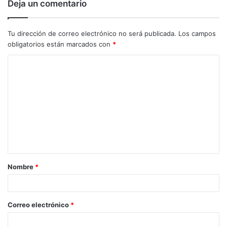
Deja un comentario
Tu dirección de correo electrónico no será publicada.
Los campos
obligatorios están marcados con
*
C
o
m
e
n
t
a
Nombre
*
r
i
o
Correo electrónico
*
*