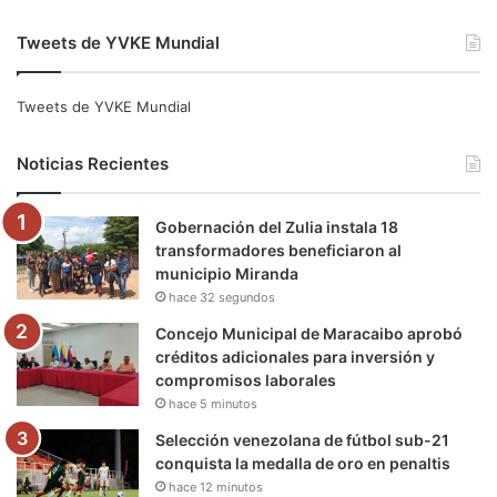
a
w
o
n
e
i
Tweets de YVKE Mundial
c
i
u
s
l
k
e
t
T
t
e
T
Tweets de YVKE Mundial
b
t
u
a
g
o
Noticias Recientes
o
e
b
g
r
k
Gobernación del Zulia instala 18
o
r
e
r
a
transformadores beneficiaron al
municipio Miranda
k
a
m
hace 32 segundos
m
Concejo Municipal de Maracaibo aprobó
créditos adicionales para inversión y
compromisos laborales
hace 5 minutos
Selección venezolana de fútbol sub-21
conquista la medalla de oro en penaltis
hace 12 minutos