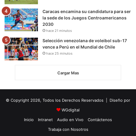
Caracas encamina su candidatura para ser
la sede de los Juegos Centroamericanos
2030
hace 21 minutos
Selección venezolana de voleibol sub-17
vence a Perú en el Mundial de Chile
hace 25 minutos
Cargar Mas
© Copyright 2026, Todos los Derechos Reservados | Diseño por
WGdigital
Inicio
Intranet
Audio en Vivo
Contáctenos
Trabaja con Nosotros