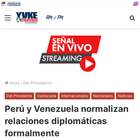
Menu
B
Inicio
/
Del Presidente
Del Presidente
Destacada
Internacionales
Nacionales
Noticias
Perú y Venezuela normalizan
relaciones diplomáticas
formalmente