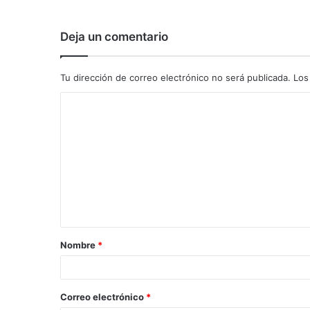
Deja un comentario
Tu dirección de correo electrónico no será publicada.
Los
C
o
m
e
n
t
a
Nombre
*
r
i
o
Correo electrónico
*