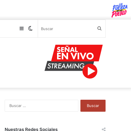
Sidebar
Switch
Buscar
skin
B
u
s
c
a
Nuestras Redes Sociales