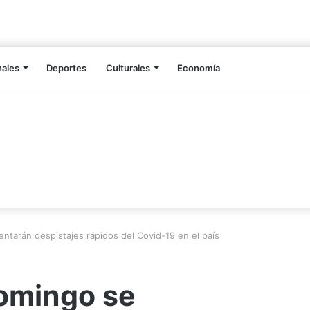
nales
Deportes
Culturales
Economía
ntarán despistajes rápidos del Covid-19 en el país
domingo se