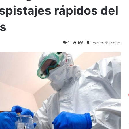
pistajes rápidos del
ís
0
166
1 minuto de lectura