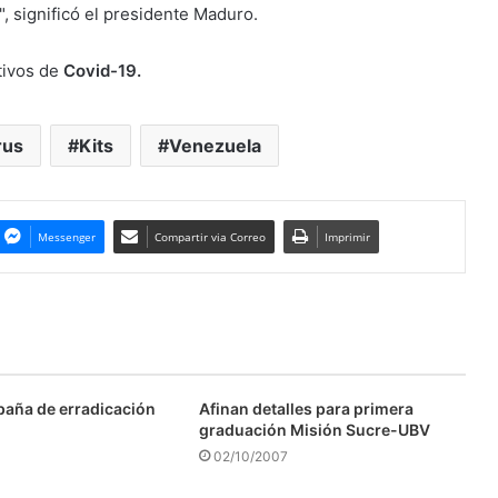
", significó el presidente Maduro.
tivos de
Covid-19.
rus
Kits
Venezuela
Messenger
Compartir via Correo
Imprimir
aña de erradicación
Afinan detalles para primera
graduación Misión Sucre-UBV
02/10/2007