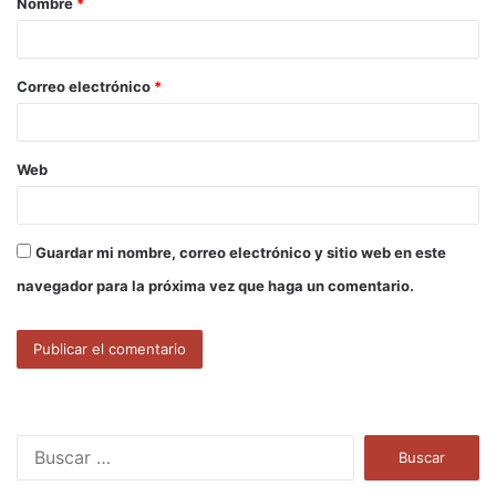
Nombre
*
r
i
o
Correo electrónico
*
*
Web
Guardar mi nombre, correo electrónico y sitio web en este
navegador para la próxima vez que haga un comentario.
B
u
s