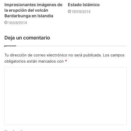
Impresionantes imágenes de
Estado Islámico
la erupción del volcán
19/09/2014
Bardarbunga en Islandia
16/09/2014
Deja un comentario
Tu dirección de correo electrónico no será publicada.
Los campos
obligatorios están marcados con
*
C
o
m
e
n
t
a