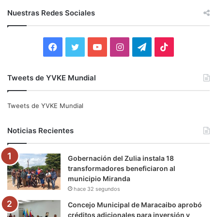
c
Nuestras Redes Sociales
a
r
:
F
T
Y
I
T
T
a
w
o
n
e
i
Tweets de YVKE Mundial
c
i
u
s
l
k
e
t
T
t
e
T
Tweets de YVKE Mundial
b
t
u
a
g
o
Noticias Recientes
o
e
b
g
r
k
Gobernación del Zulia instala 18
o
r
e
r
a
transformadores beneficiaron al
municipio Miranda
k
a
m
hace 32 segundos
m
Concejo Municipal de Maracaibo aprobó
créditos adicionales para inversión y