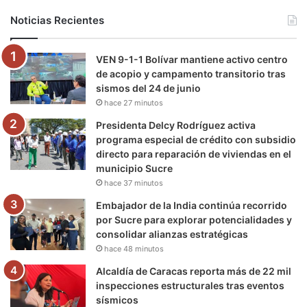
b
t
u
a
g
o
Noticias Recientes
o
e
b
g
r
k
VEN 9-1-1 Bolívar mantiene activo centro
o
r
e
r
a
de acopio y campamento transitorio tras
sismos del 24 de junio
k
a
m
hace 27 minutos
m
Presidenta Delcy Rodríguez activa
programa especial de crédito con subsidio
directo para reparación de viviendas en el
municipio Sucre
hace 37 minutos
Embajador de la India continúa recorrido
por Sucre para explorar potencialidades y
consolidar alianzas estratégicas
hace 48 minutos
Alcaldía de Caracas reporta más de 22 mil
inspecciones estructurales tras eventos
sísmicos