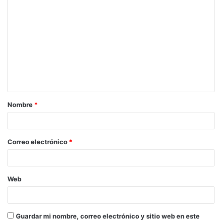
C
o
m
e
n
t
a
Nombre
*
r
i
o
Correo electrónico
*
*
Web
Guardar mi nombre, correo electrónico y sitio web en este