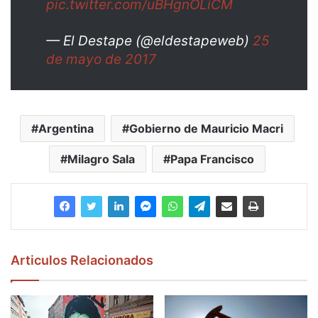
pic.twitter.com/uBHgnOLiCM
— El Destape (@eldestapeweb)
25
de mayo de 2017
Argentina
Gobierno de Mauricio Macri
Milagro Sala
Papa Francisco
Articulos Relacionados