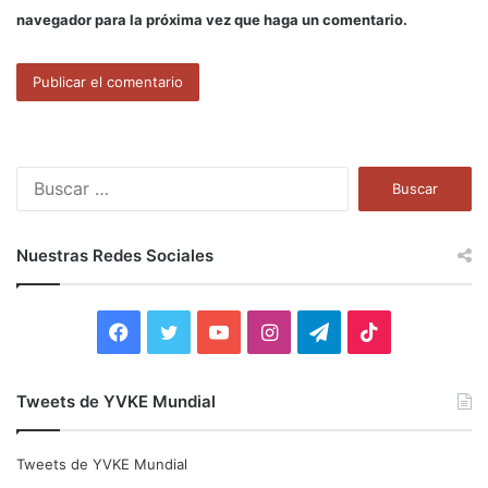
navegador para la próxima vez que haga un comentario.
B
u
s
c
Nuestras Redes Sociales
a
r
:
F
T
Y
I
T
T
a
w
o
n
e
i
Tweets de YVKE Mundial
c
i
u
s
l
k
e
t
T
t
e
T
Tweets de YVKE Mundial