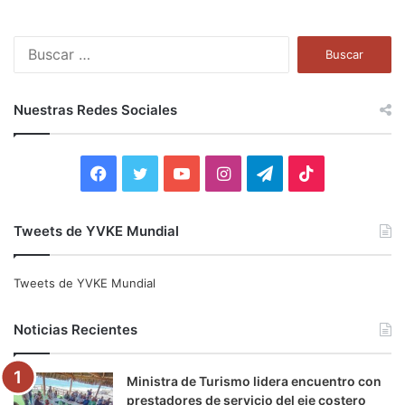
B
u
s
c
Nuestras Redes Sociales
a
r
:
F
T
Y
I
T
T
a
w
o
n
e
i
Tweets de YVKE Mundial
c
i
u
s
l
k
e
t
T
t
e
T
Tweets de YVKE Mundial
b
t
u
a
g
o
Noticias Recientes
o
e
b
g
r
k
Ministra de Turismo lidera encuentro con
o
r
e
r
a
prestadores de servicio del eje costero