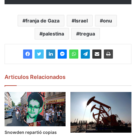
franja de Gaza
Israel
onu
palestina
tregua
Articulos Relacionados
Snowden repartió copias