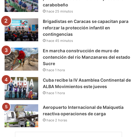
carabobeño
k
a
m
hace 25 minutos
m
Brigadistas en Caracas se capacitan para
reforzar la protección infantil en
contingencias
hace 45 minutos
En marcha construcción de muro de
contención del río Manzanares del estado
Sucre
hace 1 hora
Cuba recibe la IV Asamblea Continental de
ALBA Movimientos este jueves
hace 1 hora
Aeropuerto Internacional de Maiquetía
reactiva operaciones de carga
hace 2 horas