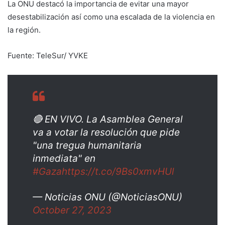
La ONU destacó la importancia de evitar una mayor
desestabilización así como una escalada de la violencia en
la región.
Fuente: TeleSur/ YVKE
🔴 EN VIVO. La Asamblea General
va a votar la resolución que pide
"una tregua humanitaria
inmediata" en
#Gaza
https://t.co/9Bs0xmvHUl
— Noticias ONU (@NoticiasONU)
October 27, 2023