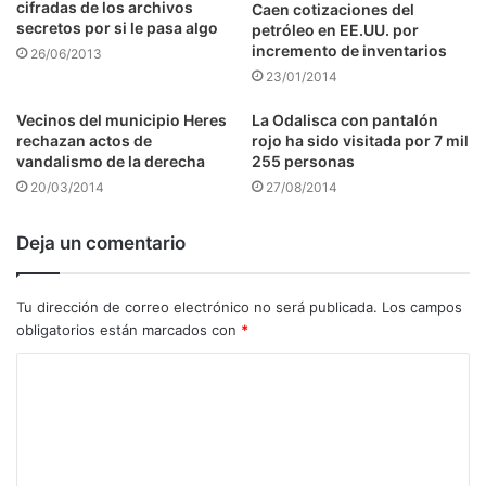
cifradas de los archivos
Caen cotizaciones del
secretos por si le pasa algo
petróleo en EE.UU. por
incremento de inventarios
26/06/2013
23/01/2014
Vecinos del municipio Heres
La Odalisca con pantalón
rechazan actos de
rojo ha sido visitada por 7 mil
vandalismo de la derecha
255 personas
20/03/2014
27/08/2014
Deja un comentario
Tu dirección de correo electrónico no será publicada.
Los campos
obligatorios están marcados con
*
C
o
m
e