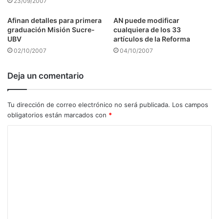
23/09/2007
Afinan detalles para primera
AN puede modificar
graduación Misión Sucre-
cualquiera de los 33
UBV
artículos de la Reforma
02/10/2007
04/10/2007
Deja un comentario
Tu dirección de correo electrónico no será publicada.
Los campos
obligatorios están marcados con
*
C
o
m
e
n
t