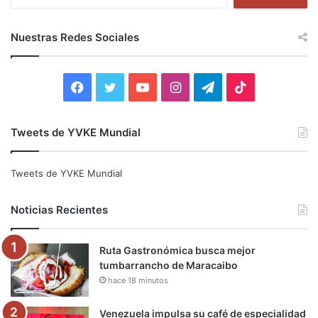
u
s
c
Nuestras Redes Sociales
a
r
:
F
T
Y
I
T
T
a
w
o
n
e
i
Tweets de YVKE Mundial
c
i
u
s
l
k
e
t
T
t
e
T
Tweets de YVKE Mundial
b
t
u
a
g
o
Noticias Recientes
o
e
b
g
r
k
Ruta Gastronómica busca mejor
o
r
e
r
a
tumbarrancho de Maracaibo
hace 18 minutos
k
a
m
m
Venezuela impulsa su café de especialidad