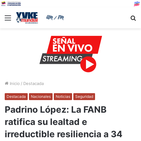
Menu
B
Inicio
/
Destacada
Destacada
Nacionales
Noticias
Seguridad
Padrino López: La FANB
ratifica su lealtad e
irreductible resiliencia a 34