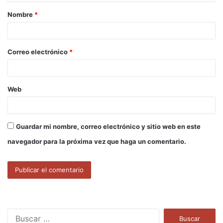
a
Nombre
*
r
i
o
Correo electrónico
*
*
Web
Guardar mi nombre, correo electrónico y sitio web en este
navegador para la próxima vez que haga un comentario.
B