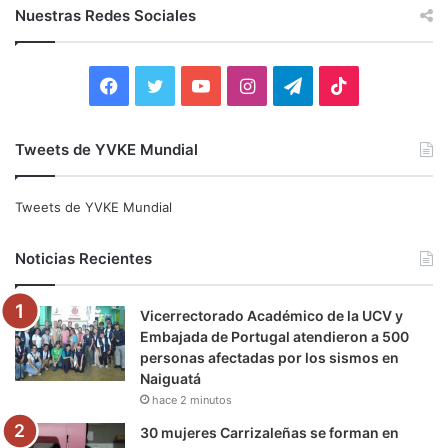
c
Nuestras Redes Sociales
a
r
:
F
T
Y
I
T
T
a
w
o
n
e
i
Tweets de YVKE Mundial
c
i
u
s
l
k
e
t
T
t
e
T
Tweets de YVKE Mundial
b
t
u
a
g
o
Noticias Recientes
o
e
b
g
r
k
Vicerrectorado Académico de la UCV y
o
r
e
r
a
Embajada de Portugal atendieron a 500
personas afectadas por los sismos en
k
a
m
Naiguatá
hace 2 minutos
m
30 mujeres Carrizaleñas se forman en