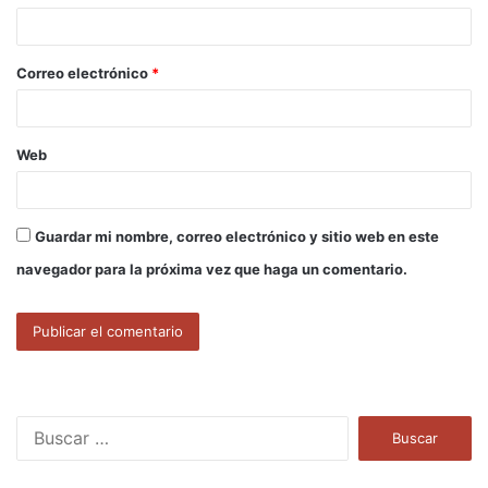
i
o
Correo electrónico
*
*
Web
Guardar mi nombre, correo electrónico y sitio web en este
navegador para la próxima vez que haga un comentario.
B
u
s