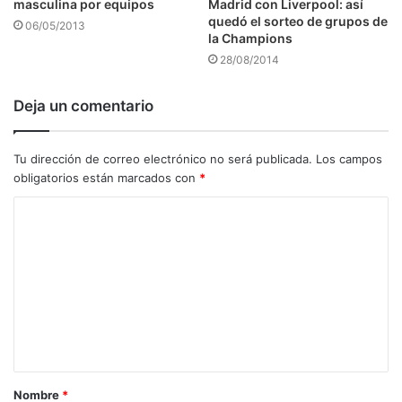
masculina por equipos
Madrid con Liverpool: así
quedó el sorteo de grupos de
06/05/2013
la Champions
28/08/2014
Deja un comentario
Tu dirección de correo electrónico no será publicada.
Los campos
obligatorios están marcados con
*
C
o
m
e
n
t
a
Nombre
*
r