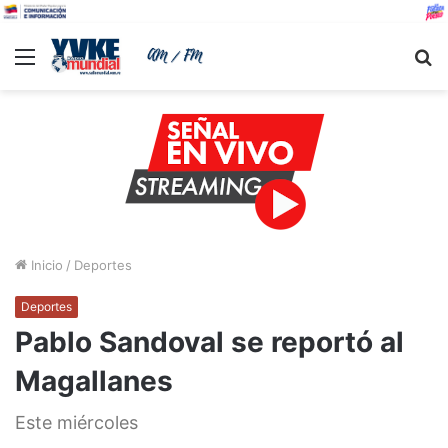
Menu
B
Inicio
/
Deportes
Deportes
Pablo Sandoval se reportó al
Magallanes
Este miércoles