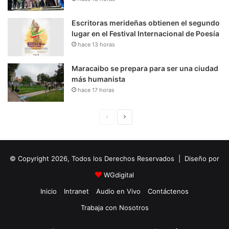
Escritoras merideñas obtienen el segundo
lugar en el Festival Internacional de Poesía
hace 13 horas
Maracaibo se prepara para ser una ciudad
más humanista
hace 17 horas
P
S
á
i
g
g
© Copyright 2026, Todos los Derechos Reservados | Diseño por
i
u
n
i
WGdigital
a
e
Inicio
Intranet
Audio en Vivo
Contáctenos
A
n
Trabaja con Nosotros
n
t