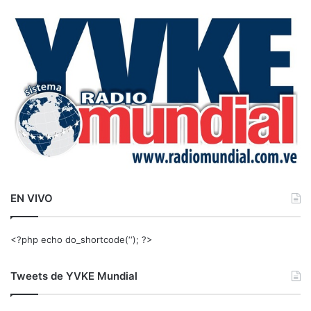
c
a
r
:
EN VIVO
<?php echo do_shortcode(‘‘); ?>
Tweets de YVKE Mundial