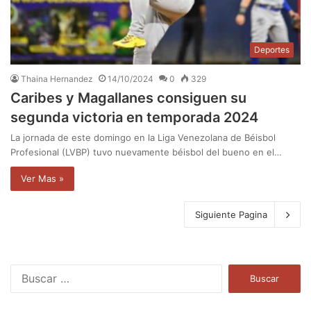
Deportes
Thaina Hernandez
14/10/2024
0
329
Caribes y Magallanes consiguen su
segunda victoria en temporada 2024
La jornada de este domingo en la Liga Venezolana de Béisbol
Profesional (LVBP) tuvo nuevamente béisbol del bueno en el…
Ver Mas »
Siguiente Pagina
B
u
s