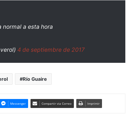
a normal a esta hora
verol)
4 de septiembre de 2017
rol
Río Guaire
Messenger
Compartir via Correo
Imprimir