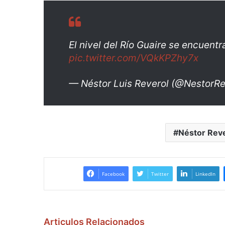
El nivel del Río Guaire se encuentr
pic.twitter.com/VQkKPZhy7x
— Néstor Luis Reverol (@NestorRe
Néstor Reve
Facebook
Twitter
LinkedIn
Articulos Relacionados