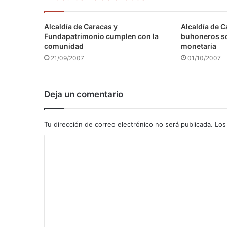
Alcaldía de Caracas y
Alcaldía de C
Fundapatrimonio cumplen con la
buhoneros s
comunidad
monetaria
21/09/2007
01/10/2007
Deja un comentario
Tu dirección de correo electrónico no será publicada.
Los
C
o
m
e
n
t