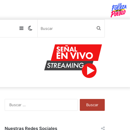
Sidebar
Switch
Buscar
skin
B
u
s
c
a
Nuestras Redes Sociales