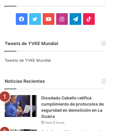
r
:
F
T
Y
I
T
T
a
w
o
n
e
i
c
i
u
s
l
k
Tweets de YVKE Mundial
e
t
T
t
e
T
Tweets de YVKE Mundial
b
t
u
a
g
o
o
e
b
g
r
k
Noticias Recientes
o
r
e
r
a
Diosdado Cabello ratifica
k
a
m
cumplimiento de protocolos de
seguridad en demolición en La
m
Guaira
hace 9 horas