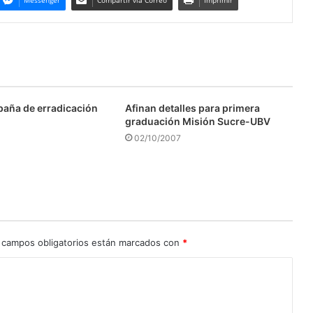
Messenger
Compartir via Correo
Imprimir
aña de erradicación
Afinan detalles para primera
graduación Misión Sucre-UBV
02/10/2007
 campos obligatorios están marcados con
*