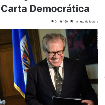
 Carta Democrática
0
169
1 minuto de lectura