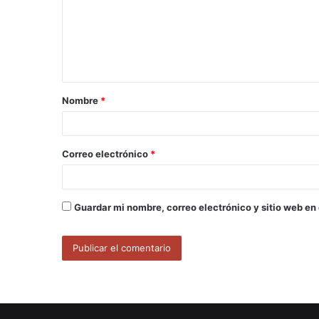
e
n
t
a
Nombre
*
r
i
o
Correo electrónico
*
*
Guardar mi nombre, correo electrónico y sitio web en