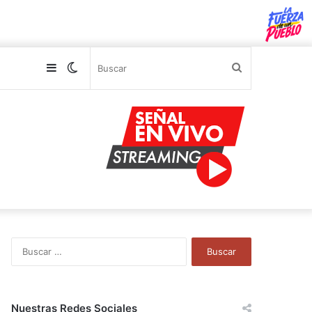
Sidebar
Switch
Buscar
skin
B
u
s
c
a
Nuestras Redes Sociales