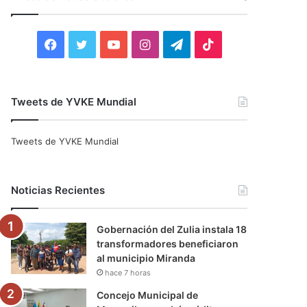
r
:
F
T
Y
I
T
T
a
w
o
n
e
i
c
i
u
s
l
k
Tweets de YVKE Mundial
e
t
T
t
e
T
Tweets de YVKE Mundial
b
t
u
a
g
o
o
e
b
g
r
k
Noticias Recientes
o
r
e
r
a
Gobernación del Zulia instala 18
k
a
m
transformadores beneficiaron
al municipio Miranda
m
hace 7 horas
Concejo Municipal de