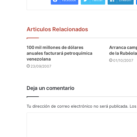
Facebook
Twitter
LinkedIn
Articulos Relacionados
100 mil millones de dólares
Arranca camp
anuales facturará petroquímica
de la Rubéola
venezolana
01/10/2007
23/09/2007
Deja un comentario
Tu dirección de correo electrónico no será publicada.
Los
C
o
m