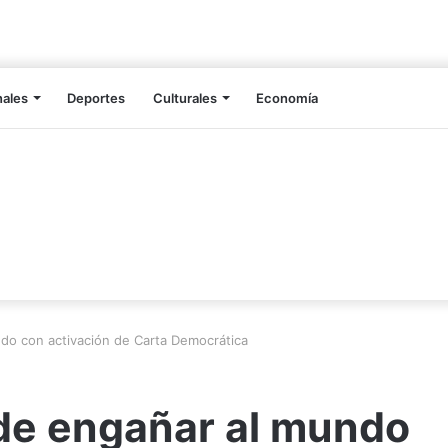
nales
Deportes
Culturales
Economía
do con activación de Carta Democrática
de engañar al mundo