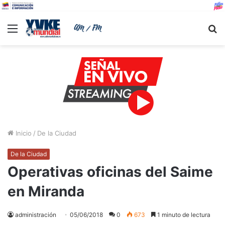
Menu
B
Inicio
/
De la Ciudad
De la Ciudad
Operativas oficinas del Saime
en Miranda
administración
05/06/2018
0
673
1 minuto de lectura