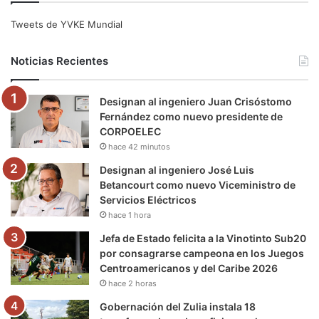
e
t
T
t
e
T
Tweets de YVKE Mundial
b
t
u
a
g
o
Noticias Recientes
o
e
b
g
r
k
Designan al ingeniero Juan Crisóstomo
o
r
e
r
a
Fernández como nuevo presidente de
CORPOELEC
k
a
m
hace 42 minutos
m
Designan al ingeniero José Luis
Betancourt como nuevo Viceministro de
Servicios Eléctricos
hace 1 hora
Jefa de Estado felicita a la Vinotinto Sub20
por consagrarse campeona en los Juegos
Centroamericanos y del Caribe 2026
hace 2 horas
Gobernación del Zulia instala 18