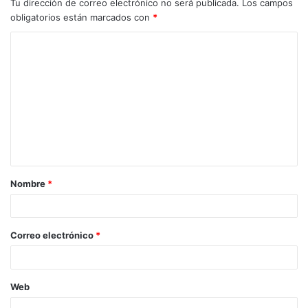
Tu dirección de correo electrónico no será publicada.
Los campos
obligatorios están marcados con
*
C
o
m
e
n
t
a
Nombre
*
r
i
o
Correo electrónico
*
*
Web