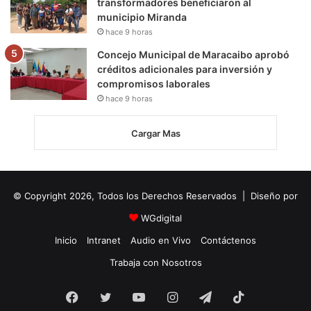
transformadores beneficiaron al
municipio Miranda
hace 9 horas
Concejo Municipal de Maracaibo aprobó
créditos adicionales para inversión y
compromisos laborales
hace 9 horas
Cargar Mas
© Copyright 2026, Todos los Derechos Reservados | Diseño por
WGdigital
Inicio
Intranet
Audio en Vivo
Contáctenos
Trabaja con Nosotros
Facebook
Twitter
YouTube
Instagram
Telegram
TikTok