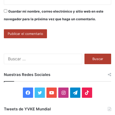
Guardar mi nombre, correo electrónico y sitio web en este
navegador para la próxima vez que haga un comentario.
B
u
s
c
Nuestras Redes Sociales
a
r
:
F
T
Y
I
T
T
a
w
o
n
e
i
Tweets de YVKE Mundial
c
i
u
s
l
k