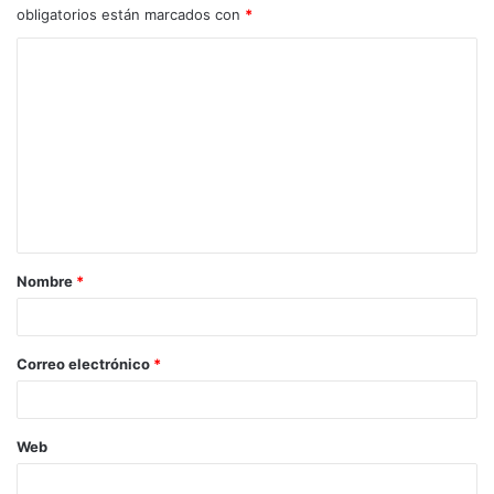
obligatorios están marcados con
*
C
o
m
e
n
t
a
Nombre
*
r
i
o
Correo electrónico
*
*
Web