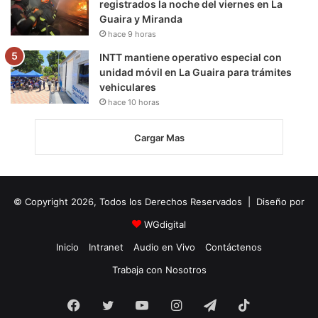
registrados la noche del viernes en La
Guaira y Miranda
hace 9 horas
INTT mantiene operativo especial con
unidad móvil en La Guaira para trámites
vehiculares
hace 10 horas
Cargar Mas
© Copyright 2026, Todos los Derechos Reservados | Diseño por
WGdigital
Inicio
Intranet
Audio en Vivo
Contáctenos
Trabaja con Nosotros
Facebook
Twitter
YouTube
Instagram
Telegram
TikTok