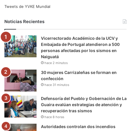
e
t
T
t
e
T
Tweets de YVKE Mundial
b
t
u
a
g
o
Noticias Recientes
o
e
b
g
r
k
Vicerrectorado Académico de la UCV y
o
r
e
r
a
Embajada de Portugal atendieron a 500
personas afectadas por los sismos en
k
a
m
Naiguatá
hace 2 minutos
m
30 mujeres Carrizaleñas se forman en
confección
hace 31 minutos
Defensoría del Pueblo y Gobernación de La
Guaira evalúan estrategias de atención y
recuperación tras sismos
hace 8 horas
Autoridades controlan dos incendios