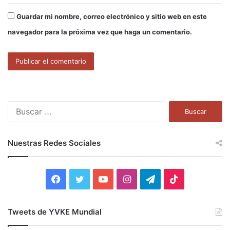
Guardar mi nombre, correo electrónico y sitio web en este
navegador para la próxima vez que haga un comentario.
B
u
s
c
Nuestras Redes Sociales
a
r
:
F
T
Y
I
T
T
a
w
o
n
e
i
Tweets de YVKE Mundial
c
i
u
s
l
k