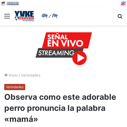
Menu
B
Inicio
/
Variedades
Variedades
Observa como este adorable
perro pronuncia la palabra
«mamá»