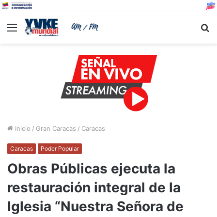
Menu
B
Inicio
/
Gran Caracas
/
Caracas
Caracas
Poder Popular
Obras Públicas ejecuta la
restauración integral de la
Iglesia “Nuestra Señora de