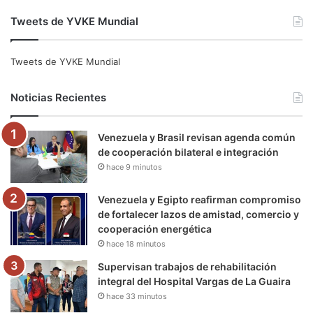
a
w
o
n
e
i
Tweets de YVKE Mundial
c
i
u
s
l
k
e
t
T
t
e
T
Tweets de YVKE Mundial
b
t
u
a
g
o
Noticias Recientes
o
e
b
g
r
k
Venezuela y Brasil revisan agenda común
o
r
e
r
a
de cooperación bilateral e integración
hace 9 minutos
k
a
m
m
Venezuela y Egipto reafirman compromiso
de fortalecer lazos de amistad, comercio y
cooperación energética
hace 18 minutos
Supervisan trabajos de rehabilitación
integral del Hospital Vargas de La Guaira
hace 33 minutos