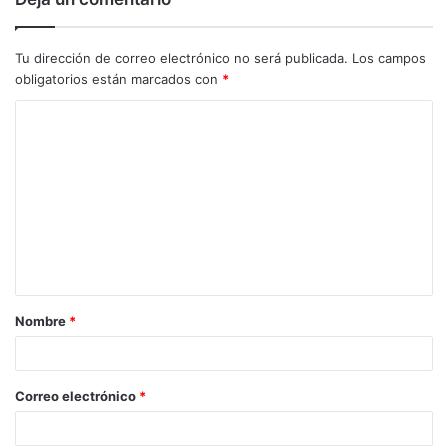
Tu dirección de correo electrónico no será publicada.
Los campos
obligatorios están marcados con
*
C
o
m
e
n
t
a
Nombre
*
r
i
o
Correo electrónico
*
*