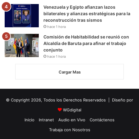
Venezuela y Egipto afianzan lazos
bilaterales y alianzas estratégicas para la
reconstrucción tras sismos
hace 1 hora
Comisión de Habitabilidad se reunió con
Alcaldía de Baruta para afinar el trabajo
conjunto
hace 1 hora
Cargar Mas
© Copyright 2026, Todos los Derechos Reservados | Diseño por
WGdigital
Inicio
Intranet
Audio en Vivo
Contáctenos
Trabaja con Nosotros