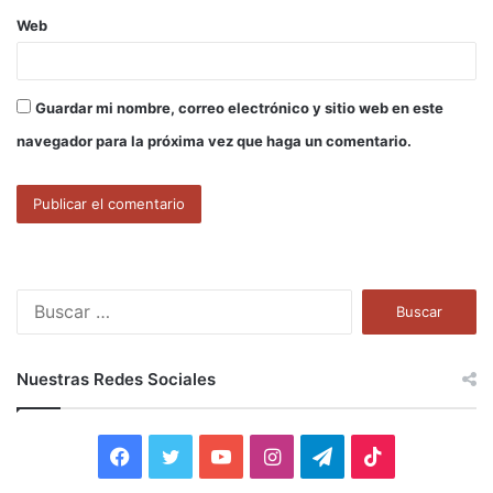
Web
Guardar mi nombre, correo electrónico y sitio web en este
navegador para la próxima vez que haga un comentario.
B
u
s
c
Nuestras Redes Sociales
a
r
:
F
T
Y
I
T
T