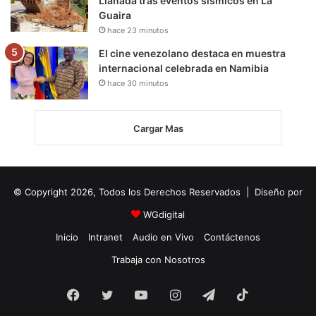
Llanada tras eventos sísmicos en La
Guaira
hace 23 minutos
El cine venezolano destaca en muestra
internacional celebrada en Namibia
hace 30 minutos
Cargar Mas
© Copyright 2026, Todos los Derechos Reservados | Diseño por
WGdigital
Inicio
Intranet
Audio en Vivo
Contáctenos
Trabaja con Nosotros
Facebook
Twitter
YouTube
Instagram
Telegram
TikTok