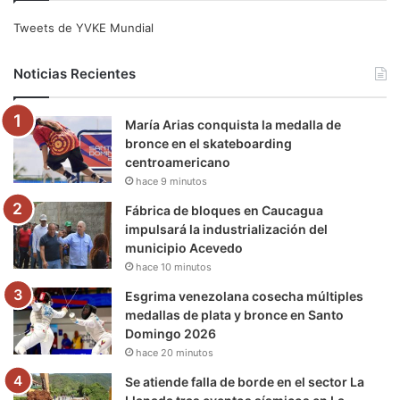
e
t
T
t
e
T
Tweets de YVKE Mundial
b
t
u
a
g
o
Noticias Recientes
o
e
b
g
r
k
María Arias conquista la medalla de
o
r
e
r
a
bronce en el skateboarding
centroamericano
k
a
m
hace 9 minutos
m
Fábrica de bloques en Caucagua
impulsará la industrialización del
municipio Acevedo
hace 10 minutos
Esgrima venezolana cosecha múltiples
medallas de plata y bronce en Santo
Domingo 2026
hace 20 minutos
Se atiende falla de borde en el sector La