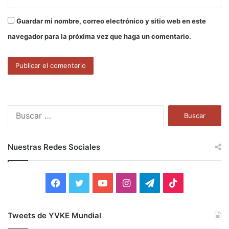
Guardar mi nombre, correo electrónico y sitio web en este
navegador para la próxima vez que haga un comentario.
B
u
s
c
Nuestras Redes Sociales
a
r
:
F
T
Y
I
T
T
a
w
o
n
e
i
Tweets de YVKE Mundial
c
i
u
s
l
k