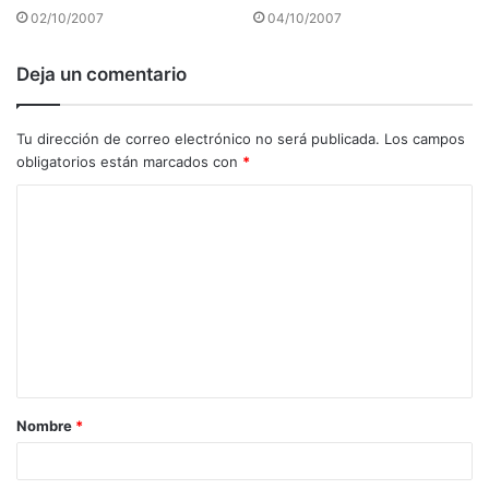
02/10/2007
04/10/2007
Deja un comentario
Tu dirección de correo electrónico no será publicada.
Los campos
obligatorios están marcados con
*
C
o
m
e
n
t
a
Nombre
*
r
i