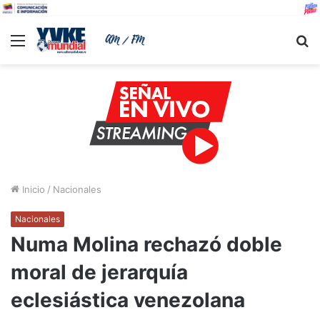
Menu
B
Inicio
/
Nacionales
Nacionales
Numa Molina rechazó doble
moral de jerarquía
eclesiástica venezolana