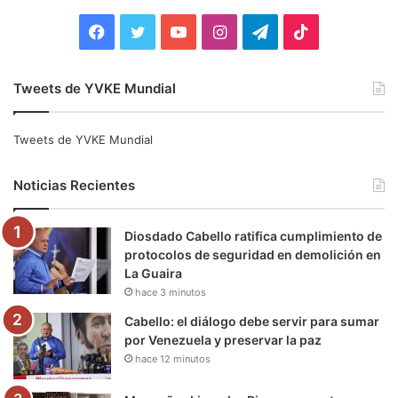
:
F
T
Y
I
T
T
a
w
o
n
e
i
Tweets de YVKE Mundial
c
i
u
s
l
k
e
t
T
t
e
T
Tweets de YVKE Mundial
b
t
u
a
g
o
Noticias Recientes
o
e
b
g
r
k
Diosdado Cabello ratifica cumplimiento de
o
r
e
r
a
protocolos de seguridad en demolición en
La Guaira
k
a
m
hace 3 minutos
m
Cabello: el diálogo debe servir para sumar
por Venezuela y preservar la paz
hace 12 minutos