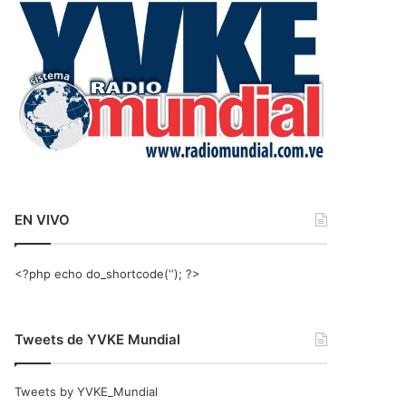
r
:
EN VIVO
<?php echo do_shortcode(‘‘); ?>
Tweets de YVKE Mundial
Tweets by YVKE_Mundial