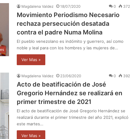
Magdalena Valdez
18/07/2020
0
372
Movimiento Periodismo Necesario
rechaza persecución desatada
contra el padre Numa Molina
El pueblo venezolano es indómito y guerrero, así como
noble y leal para con los hombres y las mujeres de…
les
Ver Mas »
Magdalena Valdez
23/06/2020
0
392
Acto de beatificación de José
Gregorio Hernández se realizará en
primer trimestre de 2021
El acto de beatificación de José Gregorio Hernández se
realizará durante el primer trimestre del año 2021, explicó
este martes…
Ver Mas »