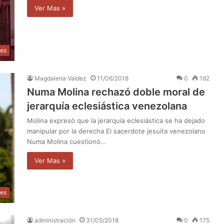
Ver Mas »
les
Magdalena Valdez
11/06/2018
0
192
Numa Molina rechazó doble moral de
jerarquía eclesiástica venezolana
Molina expresó que la jerarquía eclesiástica se ha dejado
manipular por la derecha El sacerdote jesuita venezolano
Numa Molina cuestionó…
Ver Mas »
les
administración
31/05/2018
0
175