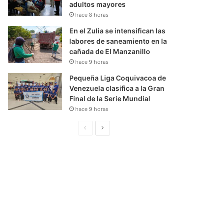
adultos mayores
hace 8 horas
En el Zulia se intensifican las
labores de saneamiento en la
cañada de El Manzanillo
hace 9 horas
Pequeña Liga Coquivacoa de
Venezuela clasifica a la Gran
Final de la Serie Mundial
hace 9 horas
P
S
á
i
g
g
i
u
n
i
a
e
A
n