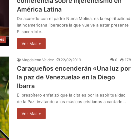
conferencia sobre injerencismo en
América Latina
De acuerdo con el padre Numa Molina, es la espiritualidad
latinoamericana liberadora la que vuelve a estar presente
El sacerdote…
les
Ver Mas »
Magdalena Valdez
22/02/2019
0
178
Caraqueños encenderán «Una luz por
la paz de Venezuela» en la Diego
Ibarra
El presbítero enfatizó que la cita es por la espiritualidad
de la Paz, invitando a los músicos cristianos a cantarle…
Ver Mas »