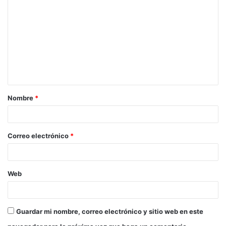
o
m
e
n
t
a
Nombre
*
r
i
o
Correo electrónico
*
*
Web
Guardar mi nombre, correo electrónico y sitio web en este