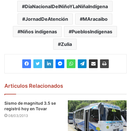
DíaNacionalDelNiñoYLaNiñaIndígena
JornadDeAtención
MAracaibo
Niños indígenas
PueblosIndígenas
Zulia
Articulos Relacionados
Sismo de magnitud 3.5 se
registró hoy en Tovar
08/03/2013