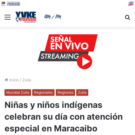
Menu
B
Inicio
/
Zulia
Mundial Zulia
Regionales
Regiones
Zulia
Niñas y niños indígenas
celebran su día con atención
especial en Maracaibo