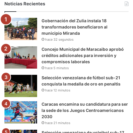
Noticias Recientes
o
e
b
g
r
k
Gobernación del Zulia instala 18
o
r
e
r
a
transformadores beneficiaron al
municipio Miranda
k
a
m
hace 32 segundos
m
Concejo Municipal de Maracaibo aprobó
créditos adicionales para inversión y
compromisos laborales
hace 5 minutos
Selección venezolana de fútbol sub-21
conquista la medalla de oro en penaltis
hace 12 minutos
Caracas encamina su candidatura para ser
la sede de los Juegos Centroamericanos
2030
hace 21 minutos
Selección venezolana de voleibol sub-17