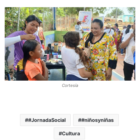
Cortesía
#JornadaSocial
#niñosyniñas
Cultura