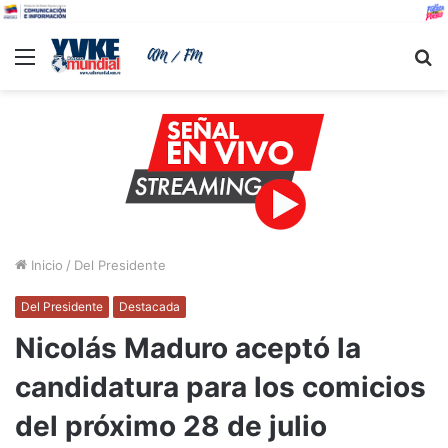
Menu
B
Inicio
/
Del Presidente
Del Presidente
Destacada
Nicolás Maduro aceptó la
candidatura para los comicios
del próximo 28 de julio