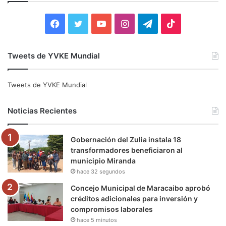
r
:
F
T
Y
I
T
T
a
w
o
n
e
i
Tweets de YVKE Mundial
c
i
u
s
l
k
e
t
T
t
e
T
Tweets de YVKE Mundial
b
t
u
a
g
o
Noticias Recientes
o
e
b
g
r
k
Gobernación del Zulia instala 18
o
r
e
r
a
transformadores beneficiaron al
municipio Miranda
k
a
m
hace 32 segundos
m
Concejo Municipal de Maracaibo aprobó
créditos adicionales para inversión y
compromisos laborales
hace 5 minutos