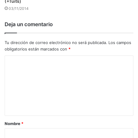
(+Tuits)
03/11/2014
Deja un comentario
Tu dirección de correo electrónico no será publicada.
Los campos
obligatorios están marcados con
*
C
o
m
e
n
t
a
Nombre
*
r
i