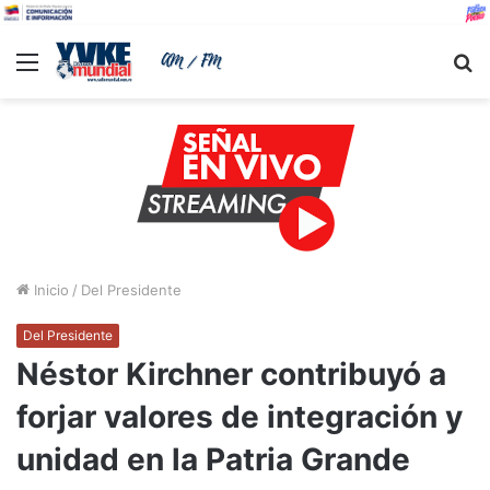
Menu
B
Inicio
/
Del Presidente
Del Presidente
Néstor Kirchner contribuyó a
forjar valores de integración y
unidad en la Patria Grande