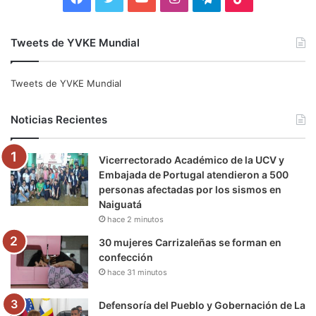
a
w
o
n
e
i
Tweets de YVKE Mundial
c
i
u
s
l
k
e
t
T
t
e
T
Tweets de YVKE Mundial
b
t
u
a
g
o
Noticias Recientes
o
e
b
g
r
k
Vicerrectorado Académico de la UCV y
o
r
e
r
a
Embajada de Portugal atendieron a 500
personas afectadas por los sismos en
k
a
m
Naiguatá
hace 2 minutos
m
30 mujeres Carrizaleñas se forman en
confección
hace 31 minutos
Defensoría del Pueblo y Gobernación de La