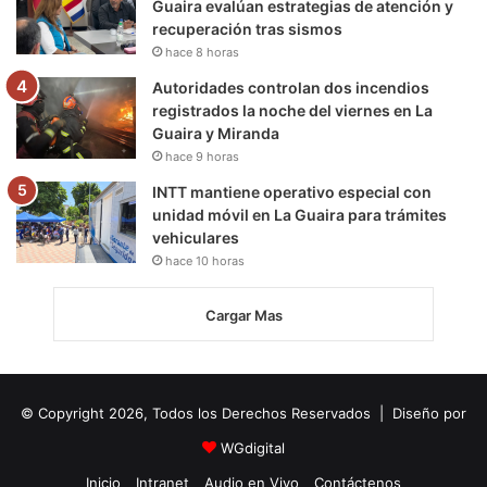
Guaira evalúan estrategias de atención y
recuperación tras sismos
hace 8 horas
Autoridades controlan dos incendios
registrados la noche del viernes en La
Guaira y Miranda
hace 9 horas
INTT mantiene operativo especial con
unidad móvil en La Guaira para trámites
vehiculares
hace 10 horas
Cargar Mas
© Copyright 2026, Todos los Derechos Reservados | Diseño por
WGdigital
Inicio
Intranet
Audio en Vivo
Contáctenos