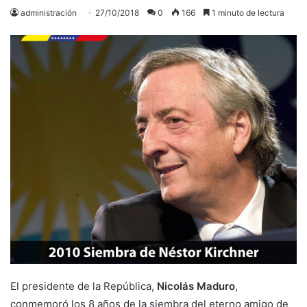
administración
27/10/2018
0
166
1 minuto de lectura
El presidente de la República,
Nicolás Maduro
,
conmemoró los 8 años de la siembra del eterno amigo de