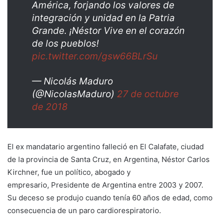
América, forjando los valores de
integración y unidad en la Patria
Grande. ¡Néstor Vive en el corazón
de los pueblos!
pic.twitter.com/gsw66BLrSu
— Nicolás Maduro
(@NicolasMaduro)
27 de octubre
de 2018
El ex mandatario argentino falleció en El Calafate, ciudad
de la provincia de Santa Cruz, en Argentina, Néstor Carlos
Kirchner, fue un político, abogado y
empresario, Presidente de Argentina entre 2003 y 2007.
Su deceso se produjo cuando tenía 60 años de edad, como
consecuencia de un paro cardiorespiratorio.