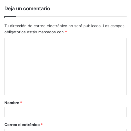
Deja un comentario
Tu dirección de correo electrónico no será publicada.
Los campos
obligatorios están marcados con
*
C
o
m
e
n
t
a
Nombre
*
r
i
o
Correo electrónico
*
*