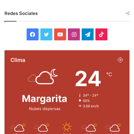
Redes Sociales
Facebook
Twitter
YouTube
Instagram
Telegram
TikTok
Clima
24
℃
Margarita
34º - 24º
90%
3.66 km/h
Nubes dispersas