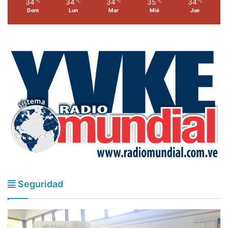
34
34
34
35
34
℃
℃
℃
℃
℃
Dom
Lun
Mar
Mié
Jue
Seguridad