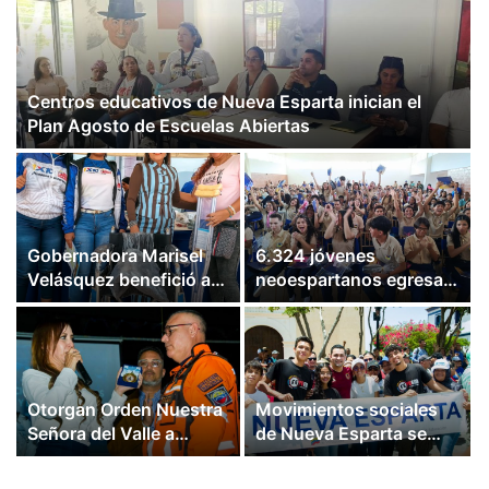
Centros educativos de Nueva Esparta inician el
Plan Agosto de Escuelas Abiertas
Gobernadora Marisel
6.324 jóvenes
Velásquez benefició a
neoespartanos egresan
155 familias mediante el
como bachilleres y
Sistema 1×10 en Nueva
técnicos medios
Esparta
Otorgan Orden Nuestra
Movimientos sociales
Señora del Valle a
de Nueva Esparta se
rescatistas de Nueva
movilizan por la justicia
Esparta
y la paz