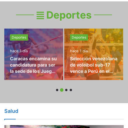
Deportes
Deportes
Deportes
hace 1 día
hace 1 día
Caracas encamina su
Selección venezolana
candidatura para ser
de voleibol sub-17
la sede de los Juegos
vence a Perú en el
Centroamericanos
Mundial de Chile
2030
Salud