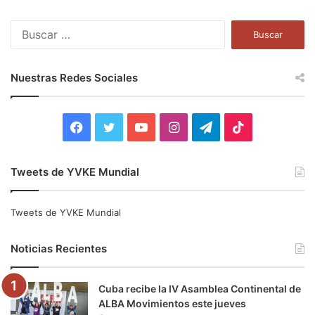
B
u
s
c
Nuestras Redes Sociales
a
r
:
F
T
Y
I
T
T
a
w
o
n
e
i
Tweets de YVKE Mundial
c
i
u
s
l
k
e
t
T
t
e
T
Tweets de YVKE Mundial
b
t
u
a
g
o
Noticias Recientes
o
e
b
g
r
k
Cuba recibe la IV Asamblea Continental de
o
r
e
r
a
ALBA Movimientos este jueves