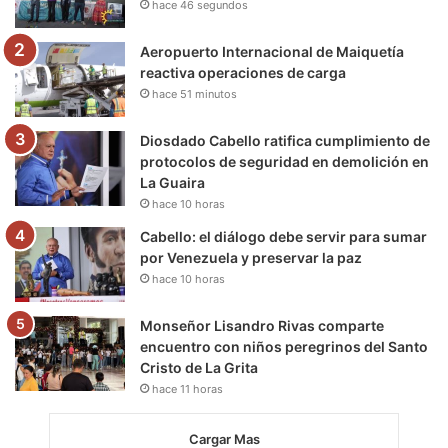
hace 46 segundos
k
a
m
m
Aeropuerto Internacional de Maiquetía
reactiva operaciones de carga
hace 51 minutos
Diosdado Cabello ratifica cumplimiento de
protocolos de seguridad en demolición en
La Guaira
hace 10 horas
Cabello: el diálogo debe servir para sumar
por Venezuela y preservar la paz
hace 10 horas
Monseñor Lisandro Rivas comparte
encuentro con niños peregrinos del Santo
Cristo de La Grita
hace 11 horas
Cargar Mas