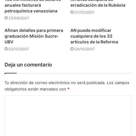
anuales facturará
erradicación de la Rubéola
petroquímica venezolana
01/10/2007
23/09/2007
Afinan detalles para primera
AN puede modificar
graduación Misión Sucre-
cualquiera de los 33
UBV
artículos de la Reforma
02/10/2007
04/10/2007
Deja un comentario
Tu dirección de correo electrónico no será publicada.
Los campos
obligatorios están marcados con
*
C
o
m
e