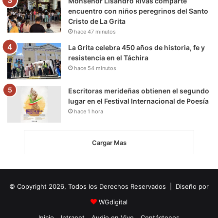
Monseñor Lisandro Rivas comparte
encuentro con niños peregrinos del Santo
Cristo de La Grita
hace 47 minutos
La Grita celebra 450 años de historia, fe y
resistencia en el Táchira
hace 54 minutos
Escritoras merideñas obtienen el segundo
lugar en el Festival Internacional de Poesía
hace 1 hora
Cargar Mas
© Copyright 2026, Todos los Derechos Reservados | Diseño por
WGdigital
Inicio
Intranet
Audio en Vivo
Contáctenos