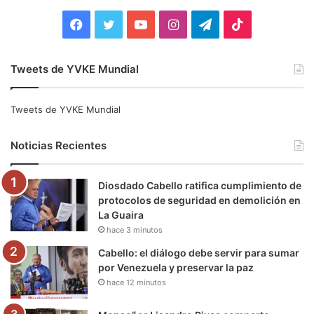
:
F
T
Y
I
T
T
a
w
o
n
e
i
Tweets de YVKE Mundial
c
i
u
s
l
k
e
t
T
t
e
T
Tweets de YVKE Mundial
b
t
u
a
g
o
Noticias Recientes
o
e
b
g
r
k
Diosdado Cabello ratifica cumplimiento de
o
r
e
r
a
protocolos de seguridad en demolición en
La Guaira
k
a
m
hace 3 minutos
m
Cabello: el diálogo debe servir para sumar
por Venezuela y preservar la paz
hace 12 minutos