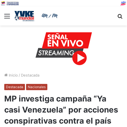
Menu
B
Inicio
/
Destacada
Destacada
Nacionales
MP investiga campaña “Ya
casi Venezuela” por acciones
conspirativas contra el país