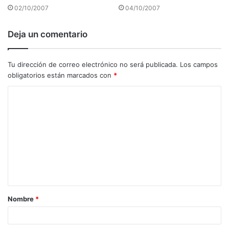
02/10/2007
04/10/2007
Deja un comentario
Tu dirección de correo electrónico no será publicada.
Los campos
obligatorios están marcados con
*
C
o
m
e
n
t
a
Nombre
*
r
i