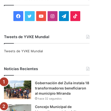
r
:
F
T
Y
I
T
T
a
w
o
n
e
i
c
i
u
s
l
k
Tweets de YVKE Mundial
e
t
T
t
e
T
Tweets de YVKE Mundial
b
t
u
a
g
o
o
e
b
g
r
k
Noticias Recientes
o
r
e
r
a
Gobernación del Zulia instala 18
k
a
m
transformadores beneficiaron
al municipio Miranda
m
hace 32 segundos
Concejo Municipal de