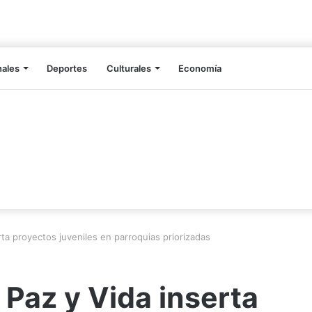
nales
Deportes
Culturales
Economía
rta proyectos juveniles en parroquias priorizadas
 Paz y Vida inserta