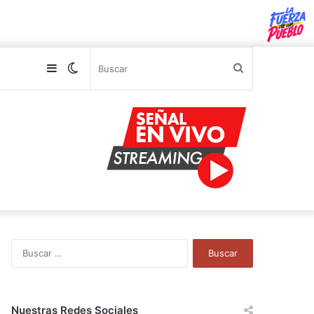
Sidebar
Switch
Buscar
skin
B
u
s
c
a
Nuestras Redes Sociales