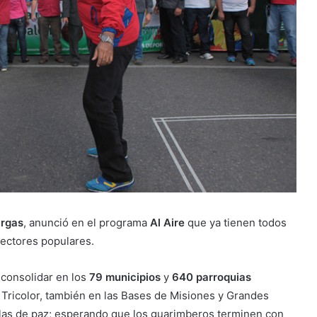
argas
, anunció en el programa
Al Aire
que ya tienen todos
sectores populares.
 consolidar en los
79 municipios
y
640 parroquias
 Tricolor, también en las Bases de Misiones y Grandes
elas de paz; esperando que los guarimberos terminen con