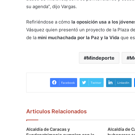
su agenda”, dijo Vargas.
Refiriéndose a cómo
la oposición usa a los jóve
Vásquez quien presentó un proyecto de la Plaza de 
de la
mini muchachada por la Paz y la Vida
que es
Mindeporte
Mo
Facebook
Twitter
LinkedIn
Articulos Relacionados
Alcaldía de Caracas y
Alcaldía de C
Fundapatrimonio cumplen con la
buhoneros s