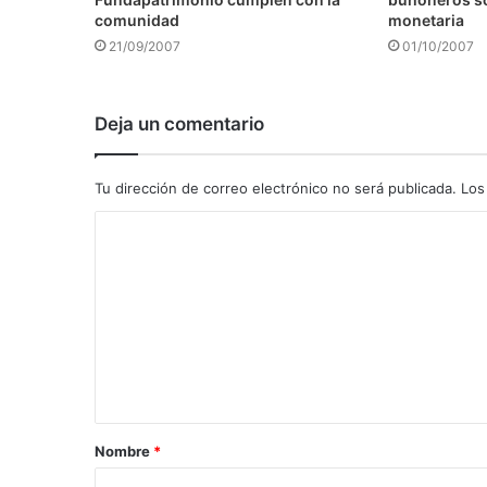
comunidad
monetaria
21/09/2007
01/10/2007
Deja un comentario
Tu dirección de correo electrónico no será publicada.
Los
C
o
m
e
n
t
a
Nombre
*
r