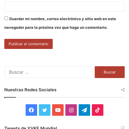
Guardar mi nombre, correo electrónico y sitio web en este
navegador para la próxima vez que haga un comentario.
B
u
s
c
Nuestras Redes Sociales
a
r
:
F
T
Y
I
T
T
a
w
o
n
e
i
Tweets de YVKE Mundial