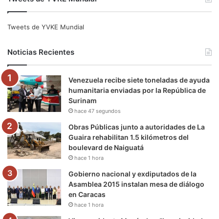
c
i
u
s
l
k
e
t
T
t
e
T
Tweets de YVKE Mundial
b
t
u
a
g
o
Noticias Recientes
o
e
b
g
r
k
Venezuela recibe siete toneladas de ayuda
o
r
e
r
a
humanitaria enviadas por la República de
Surinam
k
a
m
hace 47 segundos
m
Obras Públicas junto a autoridades de La
Guaira rehabilitan 1.5 kilómetros del
boulevard de Naiguatá
hace 1 hora
Gobierno nacional y exdiputados de la
Asamblea 2015 instalan mesa de diálogo
en Caracas
hace 1 hora