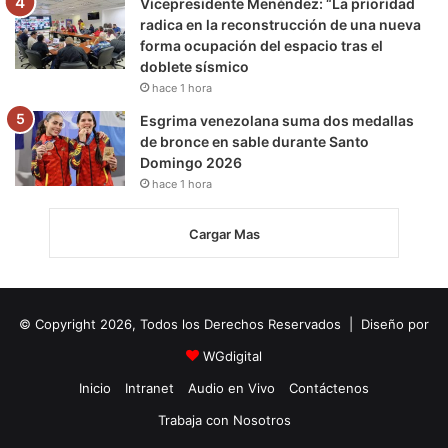
Vicepresidente Menéndez: “La prioridad
radica en la reconstrucción de una nueva
forma ocupación del espacio tras el
doblete sísmico
hace 1 hora
Esgrima venezolana suma dos medallas
de bronce en sable durante Santo
Domingo 2026
hace 1 hora
Cargar Mas
© Copyright 2026, Todos los Derechos Reservados | Diseño por
WGdigital
Inicio
Intranet
Audio en Vivo
Contáctenos
Trabaja con Nosotros