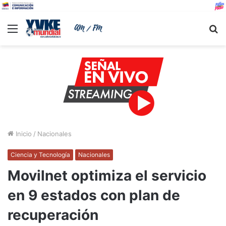
Menu
B
Inicio
/
Nacionales
Ciencia y Tecnología
Nacionales
Movilnet optimiza el servicio
en 9 estados con plan de
recuperación