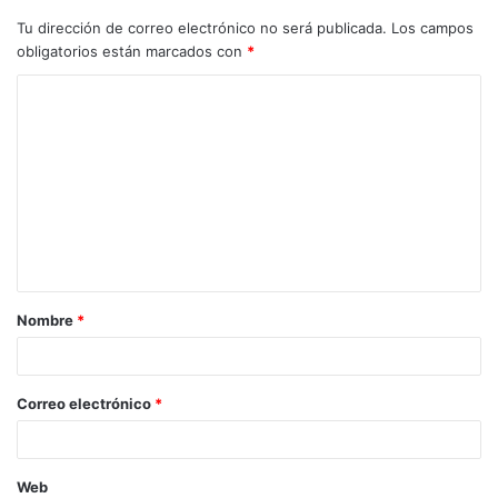
Tu dirección de correo electrónico no será publicada.
Los campos
obligatorios están marcados con
*
C
o
m
e
n
t
a
Nombre
*
r
i
o
Correo electrónico
*
*
Web