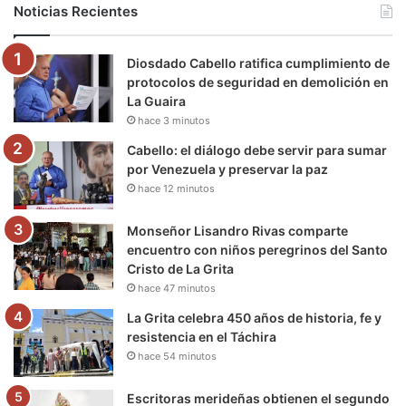
Noticias Recientes
o
e
b
g
r
k
Diosdado Cabello ratifica cumplimiento de
o
r
e
r
a
protocolos de seguridad en demolición en
La Guaira
k
a
m
hace 3 minutos
m
Cabello: el diálogo debe servir para sumar
por Venezuela y preservar la paz
hace 12 minutos
Monseñor Lisandro Rivas comparte
encuentro con niños peregrinos del Santo
Cristo de La Grita
hace 47 minutos
La Grita celebra 450 años de historia, fe y
resistencia en el Táchira
hace 54 minutos
Escritoras merideñas obtienen el segundo