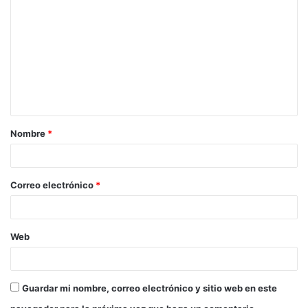
o
m
e
n
t
a
Nombre
*
r
i
o
Correo electrónico
*
*
Web
Guardar mi nombre, correo electrónico y sitio web en este