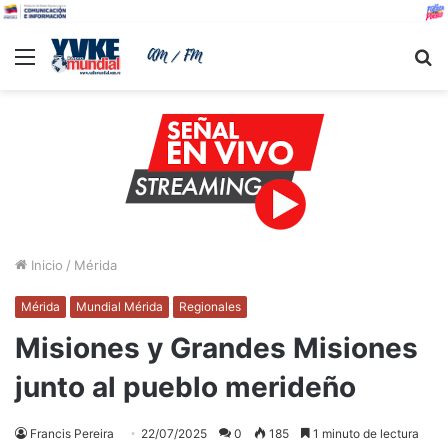
Menu
B
Inicio
/
Mérida
Mérida
Mundial Mérida
Regionales
Misiones y Grandes Misiones
junto al pueblo merideño
Francis Pereira
22/07/2025
0
185
1 minuto de lectura