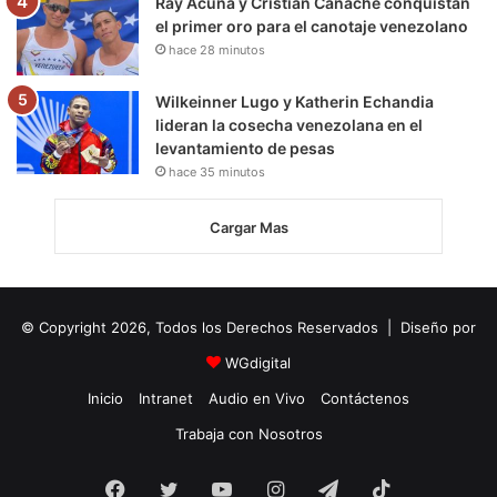
Ray Acuña y Cristian Canache conquistan
el primer oro para el canotaje venezolano
hace 28 minutos
Wilkeinner Lugo y Katherin Echandia
lideran la cosecha venezolana en el
levantamiento de pesas
hace 35 minutos
Cargar Mas
© Copyright 2026, Todos los Derechos Reservados | Diseño por
WGdigital
Inicio
Intranet
Audio en Vivo
Contáctenos
Trabaja con Nosotros
Facebook
Twitter
YouTube
Instagram
Telegram
TikTok