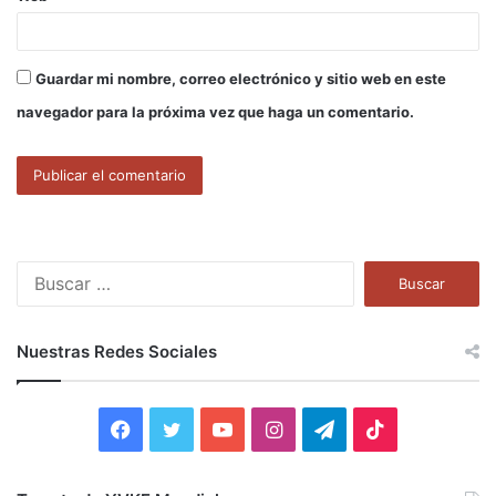
Guardar mi nombre, correo electrónico y sitio web en este
navegador para la próxima vez que haga un comentario.
B
u
s
c
Nuestras Redes Sociales
a
r
:
F
T
Y
I
T
T
a
w
o
n
e
i