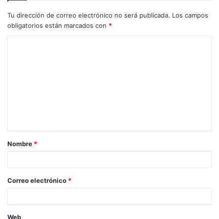
Tu dirección de correo electrónico no será publicada.
Los campos
obligatorios están marcados con
*
C
o
m
e
n
t
a
Nombre
*
r
i
o
Correo electrónico
*
*
Web