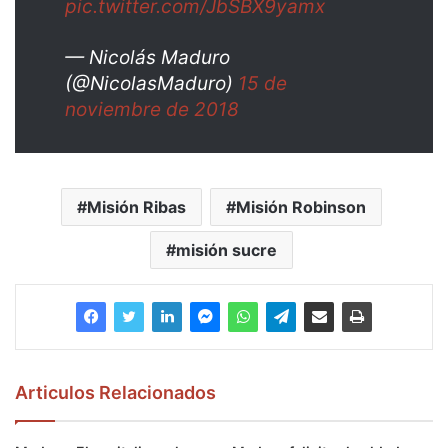
pic.twitter.com/JbSBX9yamx
— Nicolás Maduro
(@NicolasMaduro)
15 de
noviembre de 2018
Misión Ribas
Misión Robinson
misión sucre
Articulos Relacionados