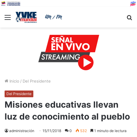
Menu
B
Inicio
/
Del Presidente
Del Presidente
Misiones educativas llevan
luz de conocimiento al pueblo
administración
15/11/2018
0
532
1 minuto de lectura