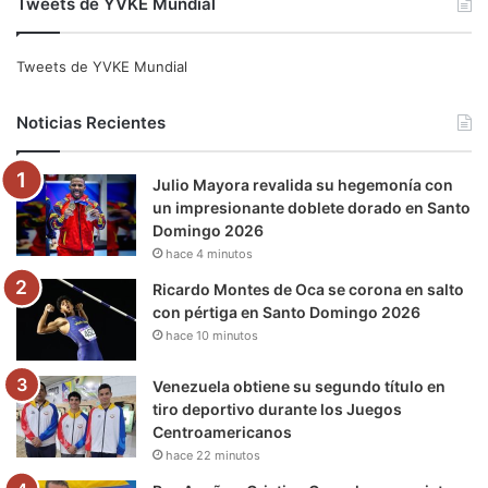
Tweets de YVKE Mundial
c
i
u
s
l
k
e
t
T
t
e
T
Tweets de YVKE Mundial
b
t
u
a
g
o
Noticias Recientes
o
e
b
g
r
k
Julio Mayora revalida su hegemonía con
o
r
e
r
a
un impresionante doblete dorado en Santo
Domingo 2026
k
a
m
hace 4 minutos
m
Ricardo Montes de Oca se corona en salto
con pértiga en Santo Domingo 2026
hace 10 minutos
Venezuela obtiene su segundo título en
tiro deportivo durante los Juegos
Centroamericanos
hace 22 minutos