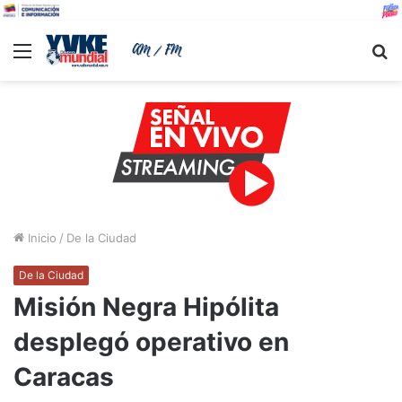
Menu
B
Inicio
/
De la Ciudad
De la Ciudad
Misión Negra Hipólita
desplegó operativo en
Caracas