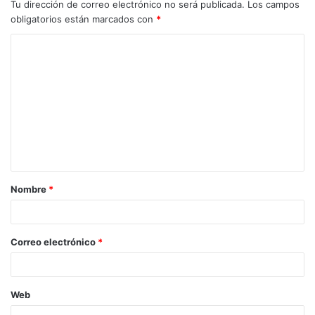
Tu dirección de correo electrónico no será publicada.
Los campos
obligatorios están marcados con
*
C
o
m
e
n
t
a
Nombre
*
r
i
o
Correo electrónico
*
*
Web