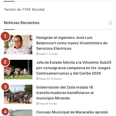
e
t
T
t
e
T
Tweets de YVKE Mundial
b
t
u
a
g
o
Noticias Recientes
o
e
b
g
r
k
Designan al ingeniero José Luis
o
r
e
r
a
Betancourt como nuevo Viceministro de
Servicios Eléctricos
k
a
m
hace 1 minuto
m
Jefa de Estado felicita a la Vinotinto Sub20
por consagrarse campeona en los Juegos
Centroamericanos y del Caribe 2026
hace 25 minutos
Gobernación del Zulia instala 18
transformadores beneficiaron al
municipio Miranda
hace 8 horas
Concejo Municipal de Maracaibo aprobó