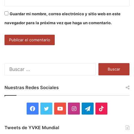
Guardar mi nombre, correo electrónico y sitio web en este
navegador para la próxima vez que haga un comentario.
B
u
s
c
Nuestras Redes Sociales
a
r
:
F
T
Y
I
T
T
a
w
o
n
e
i
Tweets de YVKE Mundial
c
i
u
s
l
k