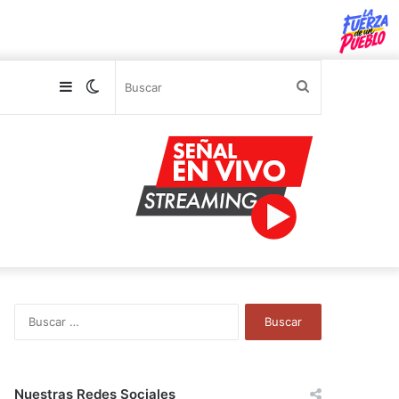
Sidebar
Switch
Buscar
skin
B
u
s
c
a
Nuestras Redes Sociales