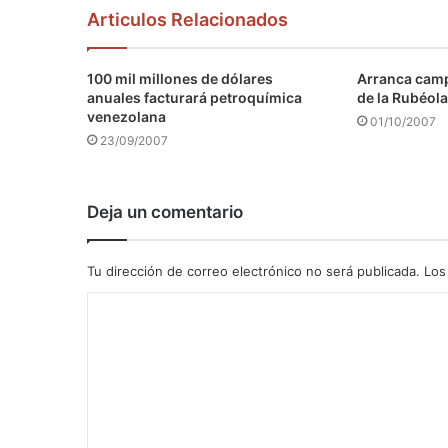
Articulos Relacionados
100 mil millones de dólares
Arranca camp
anuales facturará petroquímica
de la Rubéola
venezolana
01/10/2007
23/09/2007
Deja un comentario
Tu dirección de correo electrónico no será publicada.
Los
C
o
m
e
n