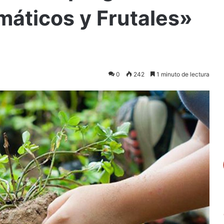
máticos y Frutales»
0
242
1 minuto de lectura