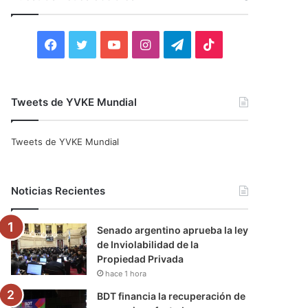
r
:
F
T
Y
I
T
T
a
w
o
n
e
i
c
i
u
s
l
k
Tweets de YVKE Mundial
e
t
T
t
e
T
Tweets de YVKE Mundial
b
t
u
a
g
o
o
e
b
g
r
k
Noticias Recientes
o
r
e
r
a
Senado argentino aprueba la ley
k
a
m
de Inviolabilidad de la
Propiedad Privada
m
hace 1 hora
BDT financia la recuperación de