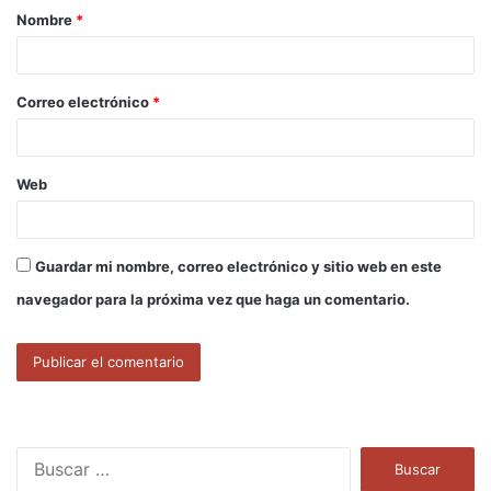
Nombre
*
r
i
o
Correo electrónico
*
*
Web
Guardar mi nombre, correo electrónico y sitio web en este
navegador para la próxima vez que haga un comentario.
B
u