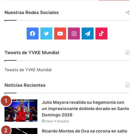
s
c
Nuestras Redes Sociales
a
r
:
F
T
Y
I
T
T
a
w
o
n
e
i
Tweets de YVKE Mundial
c
i
u
s
l
k
e
t
T
t
e
T
Tweets de YVKE Mundial
b
t
u
a
g
o
Noticias Recientes
o
e
b
g
r
k
Julio Mayora revalida su hegemonía con
o
r
e
r
a
un impresionante doblete dorado en Santo
Domingo 2026
k
a
m
hace 4 minutos
m
Ricardo Montes de Oca se corona en salto