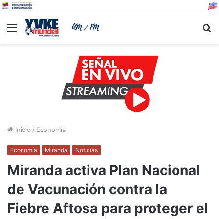
Menu
B
Inicio
/
Economía
Economía
Miranda
Noticias
Miranda activa Plan Nacional
de Vacunación contra la
Fiebre Aftosa para proteger el