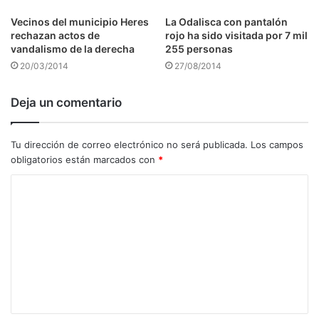
Vecinos del municipio Heres
La Odalisca con pantalón
rechazan actos de
rojo ha sido visitada por 7 mil
vandalismo de la derecha
255 personas
20/03/2014
27/08/2014
Deja un comentario
Tu dirección de correo electrónico no será publicada.
Los campos
obligatorios están marcados con
*
C
o
m
e
n
t
a