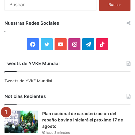
B
u
s
c
Nuestras Redes Sociales
a
r
:
F
T
Y
I
T
T
a
w
o
n
e
i
Tweets de YVKE Mundial
c
i
u
s
l
k
e
t
T
t
e
T
Tweets de YVKE Mundial
b
t
u
a
g
o
Noticias Recientes
o
e
b
g
r
k
Plan nacional de caracterización del
o
r
e
r
a
rebaño bovino iniciará el próximo 17 de
agosto
k
a
m
hace 3 minutos