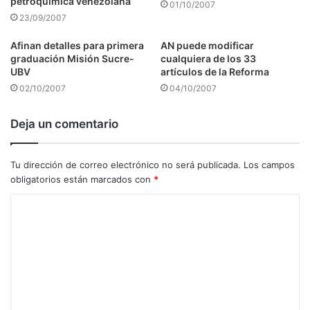
petroquímica venezolana
01/10/2007
23/09/2007
Afinan detalles para primera
AN puede modificar
graduación Misión Sucre-
cualquiera de los 33
UBV
artículos de la Reforma
02/10/2007
04/10/2007
Deja un comentario
Tu dirección de correo electrónico no será publicada.
Los campos
obligatorios están marcados con
*
C
o
m
e
n
t