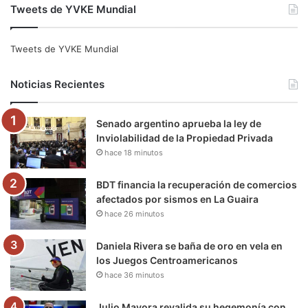
Tweets de YVKE Mundial
c
i
u
s
l
k
e
t
T
t
e
T
Tweets de YVKE Mundial
b
t
u
a
g
o
Noticias Recientes
o
e
b
g
r
k
Senado argentino aprueba la ley de
o
r
e
r
a
Inviolabilidad de la Propiedad Privada
hace 18 minutos
k
a
m
m
BDT financia la recuperación de comercios
afectados por sismos en La Guaira
hace 26 minutos
Daniela Rivera se baña de oro en vela en
los Juegos Centroamericanos
hace 36 minutos
Julio Mayora revalida su hegemonía con