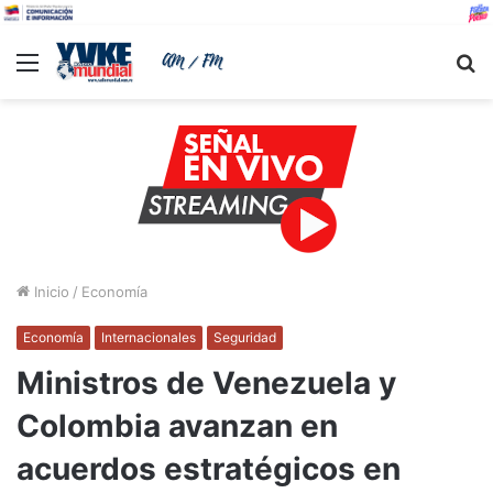
Menu
B
Inicio
/
Economía
Economía
Internacionales
Seguridad
Ministros de Venezuela y
Colombia avanzan en
acuerdos estratégicos en