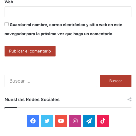
Web
Guardar mi nombre, correo electrónico y sitio web en este
navegador para la próxima vez que haga un comentario.
B
u
s
c
Nuestras Redes Sociales
a
r
:
F
T
Y
I
T
T
a
w
o
n
e
i