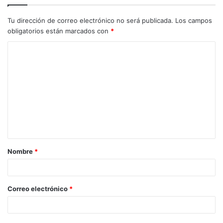
Tu dirección de correo electrónico no será publicada.
Los campos
obligatorios están marcados con
*
C
o
m
e
n
t
a
Nombre
*
r
i
o
Correo electrónico
*
*