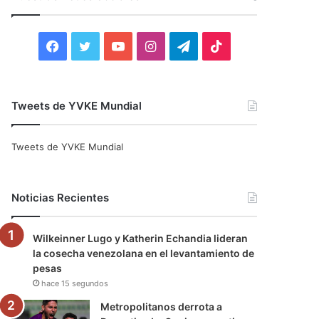
r
:
F
T
Y
I
T
T
a
w
o
n
e
i
c
i
u
s
l
k
Tweets de YVKE Mundial
e
t
T
t
e
T
Tweets de YVKE Mundial
b
t
u
a
g
o
o
e
b
g
r
k
Noticias Recientes
o
r
e
r
a
Wilkeinner Lugo y Katherin Echandia lideran
k
a
m
la cosecha venezolana en el levantamiento de
pesas
m
hace 15 segundos
Metropolitanos derrota a