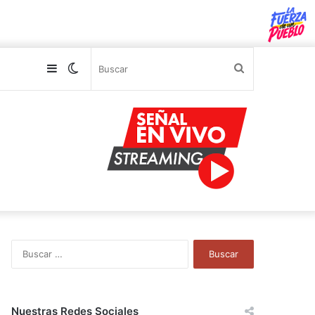
Sidebar
Switch
Buscar
skin
B
u
s
c
a
Nuestras Redes Sociales