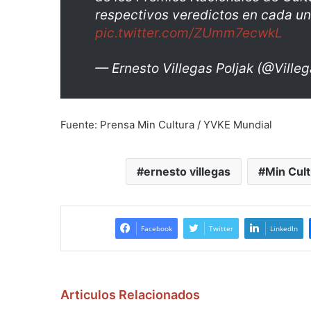
respectivos veredictos en cada una
pic.twitter.com/ZUmm7ecwkL
— Ernesto Villegas Poljak (@Ville
Fuente: Prensa Min Cultura / YVKE Mundial
ernesto villegas
Min Cult
Facebook
Twitter
LinkedIn
Articulos Relacionados