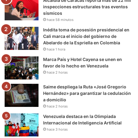
Alcaldía de Caracas reporta más de 22 mil
o
r
e
r
a
inspecciones estructurales tras eventos
sísmicos
k
a
m
hace 58 minutos
m
Inédita toma de posesión presidencial en
Cali marca el inicio del gobierno de
Abelardo de la Espriella en Colombia
hace 1 hora
Marca País y Hotel Cayena se unen en
favor de lo hecho en Venezuela
hace 2 horas
Saime despliega la Ruta «José Gregorio
Hernández» para garantizar la cedulación
a domicilio
hace 2 horas
Venezuela destaca en la Olimpiada
Internacional de Inteligencia Artificial
hace 3 horas