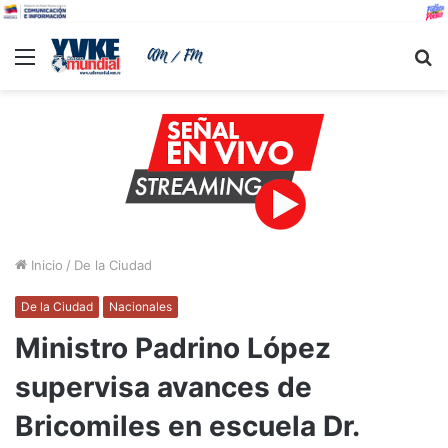
Menu
B
Inicio
/
De la Ciudad
De la Ciudad
Nacionales
Ministro Padrino López
supervisa avances de
Bricomiles en escuela Dr.