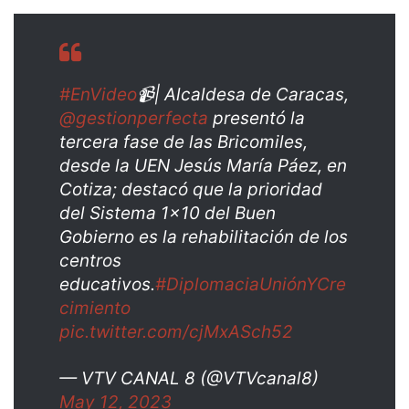
#EnVideo
📹| Alcaldesa de Caracas,
@gestionperfecta
presentó la
tercera fase de las Bricomiles,
desde la UEN Jesús María Páez, en
Cotiza; destacó que la prioridad
del Sistema 1×10 del Buen
Gobierno es la rehabilitación de los
centros
educativos.
#DiplomaciaUniónYCre
cimiento
pic.twitter.com/cjMxASch52
— VTV CANAL 8 (@VTVcanal8)
May 12, 2023