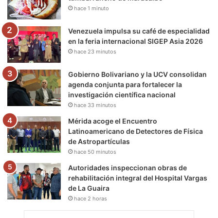
hace 1 minuto
k
a
m
m
Venezuela impulsa su café de especialidad
en la feria internacional SIGEP Asia 2026
hace 23 minutos
Gobierno Bolivariano y la UCV consolidan
agenda conjunta para fortalecer la
investigación científica nacional
hace 33 minutos
Mérida acoge el Encuentro
Latinoamericano de Detectores de Física
de Astropartículas
hace 50 minutos
Autoridades inspeccionan obras de
rehabilitación integral del Hospital Vargas
de La Guaira
hace 2 horas