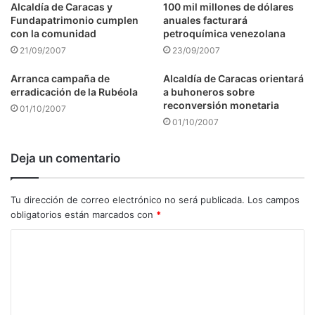
Alcaldía de Caracas y
100 mil millones de dólares
Fundapatrimonio cumplen
anuales facturará
con la comunidad
petroquímica venezolana
21/09/2007
23/09/2007
Arranca campaña de
Alcaldía de Caracas orientará
erradicación de la Rubéola
a buhoneros sobre
reconversión monetaria
01/10/2007
01/10/2007
Deja un comentario
Tu dirección de correo electrónico no será publicada.
Los campos
obligatorios están marcados con
*
C
o
m
e