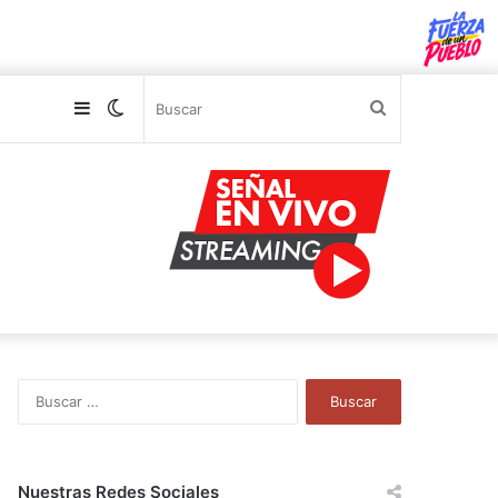
Sidebar
Switch
Buscar
skin
B
u
s
c
a
Nuestras Redes Sociales