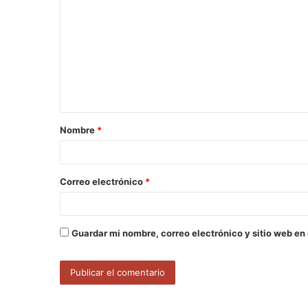
o
m
e
n
t
a
Nombre
*
r
i
o
Correo electrónico
*
*
Guardar mi nombre, correo electrónico y sitio web en