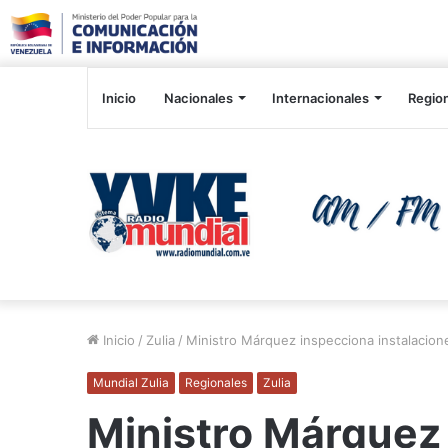
Inicio
Nacionales
Internacionales
Regio
Inicio
/
Zulia
/
Ministro Márquez inspecciona instalaciones
Mundial Zulia
Regionales
Zulia
Ministro Márquez