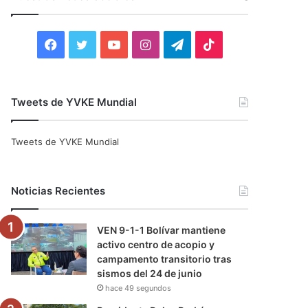
r
:
F
T
Y
I
T
T
a
w
o
n
e
i
c
i
u
s
l
k
Tweets de YVKE Mundial
e
t
T
t
e
T
Tweets de YVKE Mundial
b
t
u
a
g
o
o
e
b
g
r
k
Noticias Recientes
o
r
e
r
a
VEN 9-1-1 Bolívar mantiene
k
a
m
activo centro de acopio y
campamento transitorio tras
m
sismos del 24 de junio
hace 49 segundos