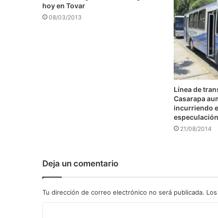
hoy en Tovar
08/03/2013
Línea de tra
Casarapa au
incurriendo e
especulació
21/08/2014
Deja un comentario
Tu dirección de correo electrónico no será publicada.
Los
C