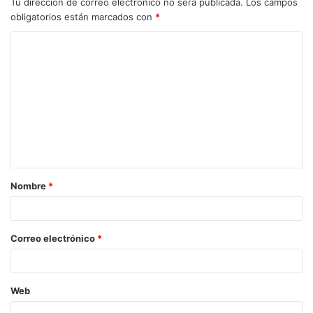
Tu dirección de correo electrónico no será publicada.
Los campos
obligatorios están marcados con
*
C
o
m
e
n
t
a
Nombre
*
r
i
o
Correo electrónico
*
*
Web