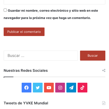
Guardar mi nombre, correo electrónico y sitio web en este
navegador para la próxima vez que haga un comentario.
B
u
s
c
Nuestras Redes Sociales
a
r
:
F
T
Y
I
T
T
a
w
o
n
e
i
Tweets de YVKE Mundial
c
i
u
s
l
k