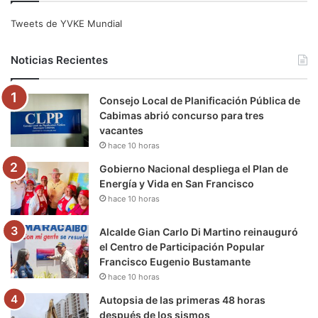
e
t
T
t
e
T
Tweets de YVKE Mundial
b
t
u
a
g
o
Noticias Recientes
o
e
b
g
r
k
Consejo Local de Planificación Pública de
o
r
e
r
a
Cabimas abrió concurso para tres
vacantes
k
a
m
hace 10 horas
m
Gobierno Nacional despliega el Plan de
Energía y Vida en San Francisco
hace 10 horas
Alcalde Gian Carlo Di Martino reinauguró
el Centro de Participación Popular
Francisco Eugenio Bustamante
hace 10 horas
Autopsia de las primeras 48 horas
después de los sismos