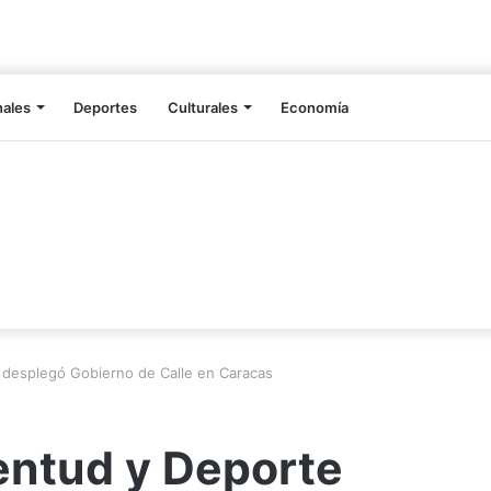
nales
Deportes
Culturales
Economía
 desplegó Gobierno de Calle en Caracas
entud y Deporte