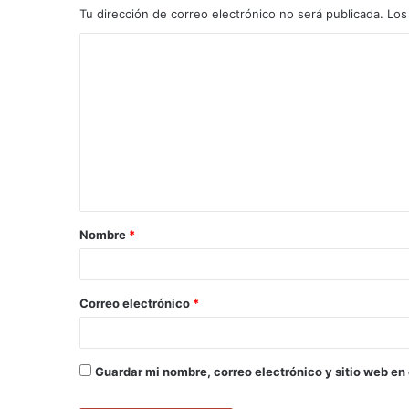
Tu dirección de correo electrónico no será publicada.
Los
C
o
m
e
n
t
a
Nombre
*
r
i
o
Correo electrónico
*
*
Guardar mi nombre, correo electrónico y sitio web en