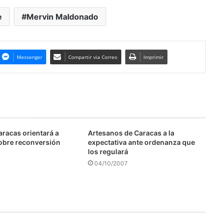
e
Mervin Maldonado
Messenger
Compartir via Correo
Imprimir
aracas orientará a
Artesanos de Caracas a la
obre reconversión
expectativa ante ordenanza que
los regulará
04/10/2007