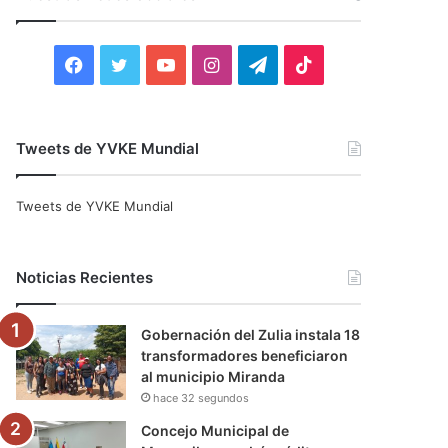
r
:
F
T
Y
I
T
T
a
w
o
n
e
i
c
i
u
s
l
k
Tweets de YVKE Mundial
e
t
T
t
e
T
Tweets de YVKE Mundial
b
t
u
a
g
o
o
e
b
g
r
k
Noticias Recientes
o
r
e
r
a
Gobernación del Zulia instala 18
k
a
m
transformadores beneficiaron
al municipio Miranda
m
hace 32 segundos
Concejo Municipal de