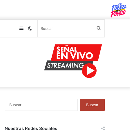
Sidebar
Switch
Buscar
skin
B
u
s
c
a
Nuestras Redes Sociales