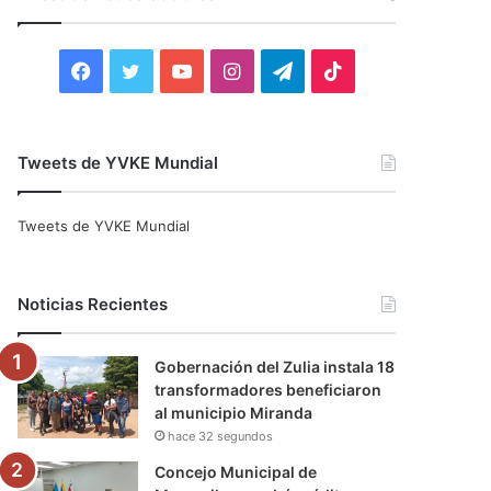
r
:
F
T
Y
I
T
T
a
w
o
n
e
i
c
i
u
s
l
k
Tweets de YVKE Mundial
e
t
T
t
e
T
Tweets de YVKE Mundial
b
t
u
a
g
o
o
e
b
g
r
k
Noticias Recientes
o
r
e
r
a
Gobernación del Zulia instala 18
k
a
m
transformadores beneficiaron
al municipio Miranda
m
hace 32 segundos
Concejo Municipal de