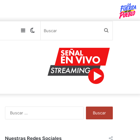
Sidebar
Switch
Buscar
skin
B
u
s
c
a
Nuestras Redes Sociales