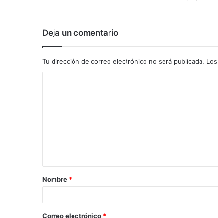
Deja un comentario
Tu dirección de correo electrónico no será publicada.
Los
C
o
m
e
n
t
a
Nombre
*
r
i
o
Correo electrónico
*