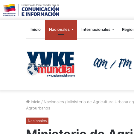
Inicio
Nacionales
Internacionales
Regio
Inicio
/
Nacionales
/
Ministerio de Agricultura Urbana o
Agrourbanos
Nacionales
Ministerio de Agr