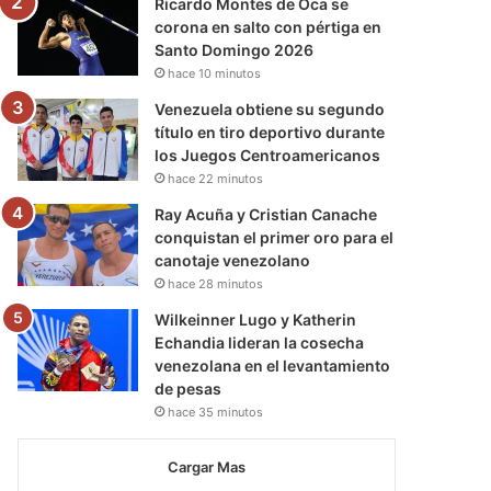
Ricardo Montes de Oca se
corona en salto con pértiga en
Santo Domingo 2026
hace 10 minutos
Venezuela obtiene su segundo
título en tiro deportivo durante
los Juegos Centroamericanos
hace 22 minutos
Ray Acuña y Cristian Canache
conquistan el primer oro para el
canotaje venezolano
hace 28 minutos
Wilkeinner Lugo y Katherin
Echandia lideran la cosecha
venezolana en el levantamiento
de pesas
hace 35 minutos
Cargar Mas