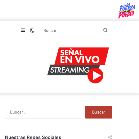
Sidebar
Switch
Buscar
skin
B
u
s
c
a
Nuestras Redes Sociales