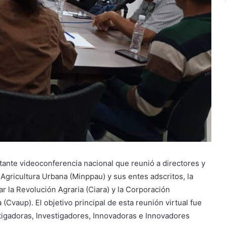
rtante videoconferencia nacional que reunió a directores y
Agricultura Urbana (Minppau) y sus entes adscritos, la
 la Revolución Agraria (Ciara) y la Corporación
(Cvaup). El objetivo principal de esta reunión virtual fue
estigadoras, Investigadores, Innovadoras e Innovadores