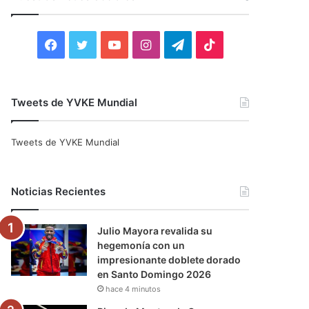
r
:
F
T
Y
I
T
T
a
w
o
n
e
i
c
i
u
s
l
k
Tweets de YVKE Mundial
e
t
T
t
e
T
Tweets de YVKE Mundial
b
t
u
a
g
o
o
e
b
g
r
k
Noticias Recientes
o
r
e
r
a
Julio Mayora revalida su
k
a
m
hegemonía con un
impresionante doblete dorado
m
en Santo Domingo 2026
hace 4 minutos