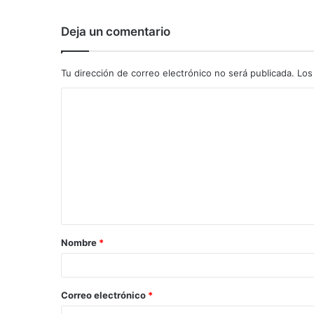
Deja un comentario
Tu dirección de correo electrónico no será publicada.
Los
C
o
m
e
n
t
a
Nombre
*
r
i
o
Correo electrónico
*
*