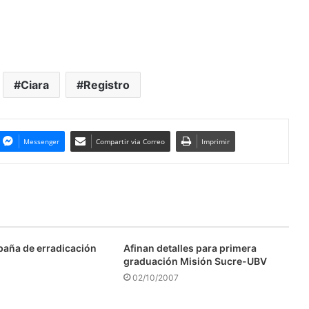
Ciara
Registro
Messenger
Compartir via Correo
Imprimir
aña de erradicación
Afinan detalles para primera
graduación Misión Sucre-UBV
02/10/2007