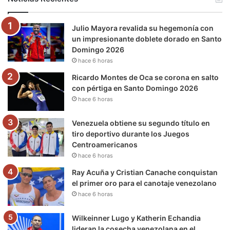
o
e
b
g
r
k
Julio Mayora revalida su hegemonía con
o
r
e
r
a
un impresionante doblete dorado en Santo
Domingo 2026
k
a
m
hace 6 horas
m
Ricardo Montes de Oca se corona en salto
con pértiga en Santo Domingo 2026
hace 6 horas
Venezuela obtiene su segundo título en
tiro deportivo durante los Juegos
Centroamericanos
hace 6 horas
Ray Acuña y Cristian Canache conquistan
el primer oro para el canotaje venezolano
hace 6 horas
Wilkeinner Lugo y Katherin Echandia
lideran la cosecha venezolana en el