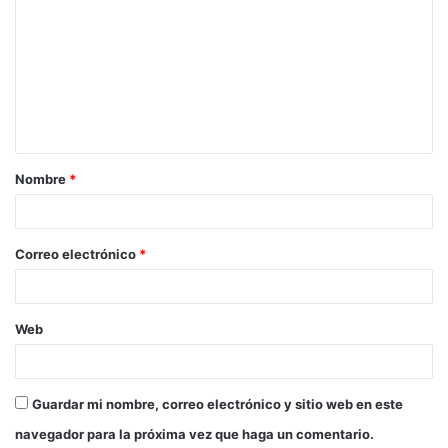
o
m
e
n
t
a
Nombre
*
r
i
o
Correo electrónico
*
*
Web
Guardar mi nombre, correo electrónico y sitio web en este
navegador para la próxima vez que haga un comentario.