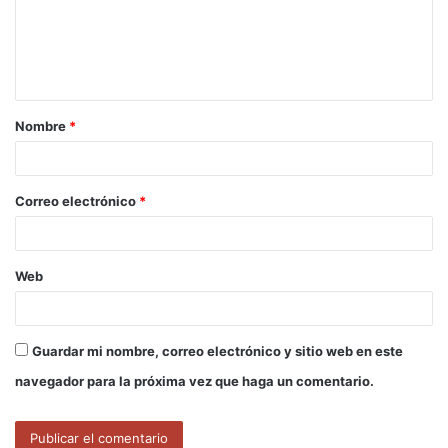
e
n
t
a
Nombre
*
r
i
o
Correo electrónico
*
*
Web
Guardar mi nombre, correo electrónico y sitio web en este
navegador para la próxima vez que haga un comentario.