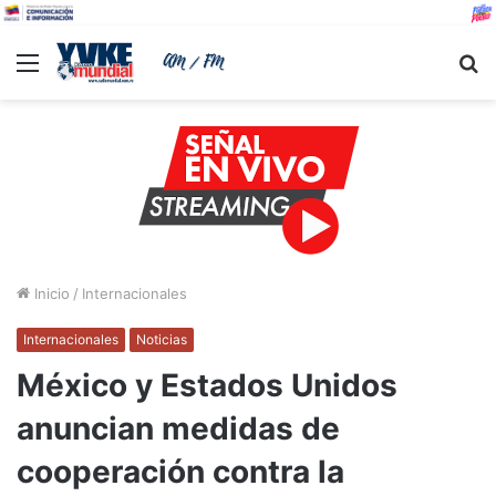
Menu
B
Inicio
/
Internacionales
Internacionales
Noticias
México y Estados Unidos
anuncian medidas de
cooperación contra la