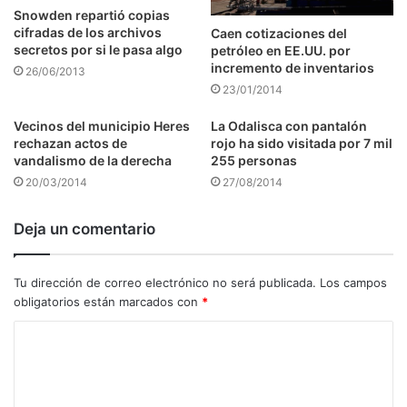
Snowden repartió copias
cifradas de los archivos
Caen cotizaciones del
secretos por si le pasa algo
petróleo en EE.UU. por
incremento de inventarios
26/06/2013
23/01/2014
Vecinos del municipio Heres
La Odalisca con pantalón
rechazan actos de
rojo ha sido visitada por 7 mil
vandalismo de la derecha
255 personas
20/03/2014
27/08/2014
Deja un comentario
Tu dirección de correo electrónico no será publicada.
Los campos
obligatorios están marcados con
*
C
o
m