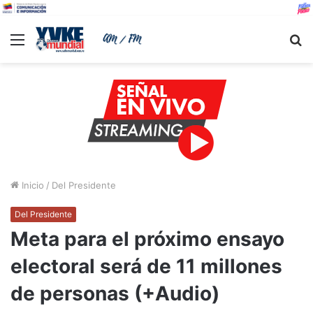
Menu
B
Inicio
/
Del Presidente
Del Presidente
Meta para el próximo ensayo
electoral será de 11 millones
de personas (+Audio)