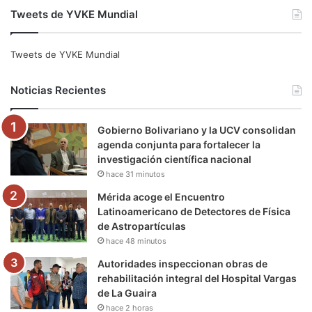
Tweets de YVKE Mundial
c
i
u
s
l
k
e
t
T
t
e
T
Tweets de YVKE Mundial
b
t
u
a
g
o
Noticias Recientes
o
e
b
g
r
k
Gobierno Bolivariano y la UCV consolidan
o
r
e
r
a
agenda conjunta para fortalecer la
investigación científica nacional
k
a
m
hace 31 minutos
m
Mérida acoge el Encuentro
Latinoamericano de Detectores de Física
de Astropartículas
hace 48 minutos
Autoridades inspeccionan obras de
rehabilitación integral del Hospital Vargas
de La Guaira
hace 2 horas