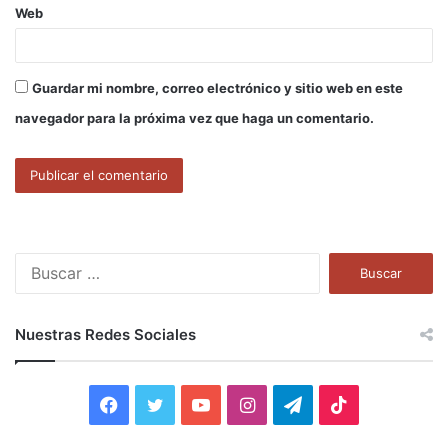
Web
Guardar mi nombre, correo electrónico y sitio web en este
navegador para la próxima vez que haga un comentario.
B
u
s
c
Nuestras Redes Sociales
a
r
:
F
T
Y
I
T
T
a
w
o
n
e
i