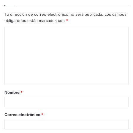
Tu dirección de correo electrónico no será publicada.
Los campos
obligatorios están marcados con
*
C
o
m
e
n
t
a
Nombre
*
r
i
o
Correo electrónico
*
*