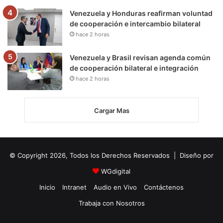
Venezuela y Honduras reafirman voluntad
de cooperación e intercambio bilateral
hace 2 horas
Venezuela y Brasil revisan agenda común
de cooperación bilateral e integración
hace 2 horas
Cargar Mas
© Copyright 2026, Todos los Derechos Reservados | Diseño por
WGdigital
Inicio
Intranet
Audio en Vivo
Contáctenos
Trabaja con Nosotros