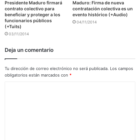
Presidente Maduro firmará
Maduro: Firma de nueva
contrato colectivo para
contratación colectiva es un
beneficiar y proteger a los
evento histórico (+Audio)
funcionarios públicos
04/11/2014
(+Tuits)
03/11/2014
Deja un comentario
Tu dirección de correo electrónico no será publicada.
Los campos
obligatorios están marcados con
*
C
o
m
e
n
t