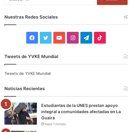
u
s
c
Nuestras Redes Sociales
a
r
:
F
T
Y
I
T
T
a
w
o
n
e
i
Tweets de YVKE Mundial
c
i
u
s
l
k
e
t
T
t
e
T
Tweets de YVKE Mundial
b
t
u
a
g
o
Noticias Recientes
o
e
b
g
r
k
Estudiantes de la UNES prestan apoyo
o
r
e
r
a
integral a comunidades afectadas en La
Guaira
k
a
m
hace 1 minuto
m