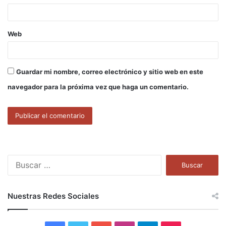
*
Web
Guardar mi nombre, correo electrónico y sitio web en este
navegador para la próxima vez que haga un comentario.
B
u
s
c
Nuestras Redes Sociales
a
r
: