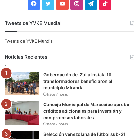
F
T
Y
I
T
T
a
w
o
n
e
i
Tweets de YVKE Mundial
c
i
u
s
l
k
e
t
T
t
e
T
Tweets de YVKE Mundial
b
t
u
a
g
o
Noticias Recientes
o
e
b
g
r
k
Gobernación del Zulia instala 18
o
r
e
r
a
transformadores beneficiaron al
municipio Miranda
k
a
m
hace 7 horas
m
Concejo Municipal de Maracaibo aprobó
créditos adicionales para inversión y
compromisos laborales
hace 7 horas
Selección venezolana de fútbol sub-21