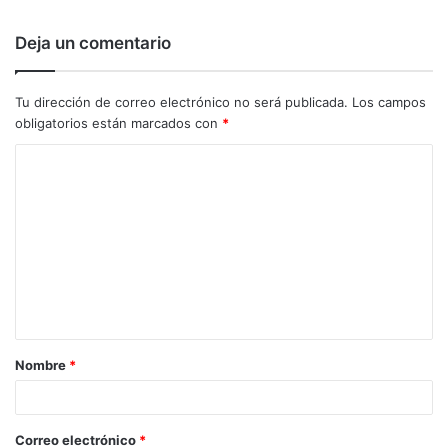
Deja un comentario
Tu dirección de correo electrónico no será publicada.
Los campos
obligatorios están marcados con
*
C
o
m
e
n
t
a
Nombre
*
r
i
o
Correo electrónico
*