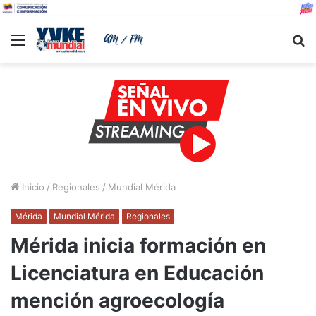
Menu
B
Inicio
/
Regionales
/
Mundial Mérida
Mérida
Mundial Mérida
Regionales
Mérida inicia formación en
Licenciatura en Educación
mención agroecología