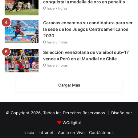
conquista la medalla de oro en penaltis
hace 7 horas
Caracas encamina su candidatura para ser
la sede de los Juegos Centroamericanos
2030
hace 8 horas
Selección venezolana de voleibol sub-17
vence a Perú en el Mundial de Chile
hace 8 horas
Cargar Mas
© Copyright 2026, Todos los Derechos Reservados | Diseño por
WGdigital
Inicio
Intranet
Audio en Vivo
Contáctenos