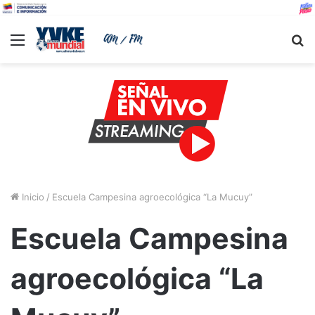
Menu
B
Inicio
/
Escuela Campesina agroecológica “La Mucuy”
Escuela Campesina
agroecológica “La