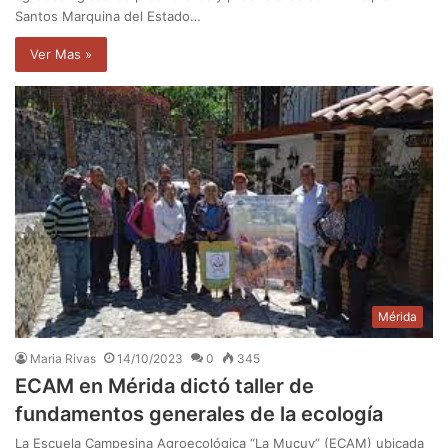
Santos Marquina del Estado…
Ver Mas »
Mérida
Maria Rivas
14/10/2023
0
345
ECAM en Mérida dictó taller de
fundamentos generales de la ecología
La Escuela Campesina Agroecológica “La Mucuy” (ECAM) ubicada