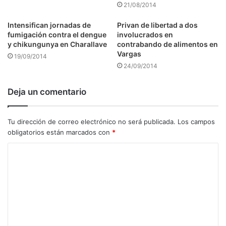
21/08/2014
Intensifican jornadas de
Privan de libertad a dos
fumigación contra el dengue
involucrados en
y chikungunya en Charallave
contrabando de alimentos en
Vargas
19/09/2014
24/09/2014
Deja un comentario
Tu dirección de correo electrónico no será publicada.
Los campos
obligatorios están marcados con
*
C
o
m
e
n
t