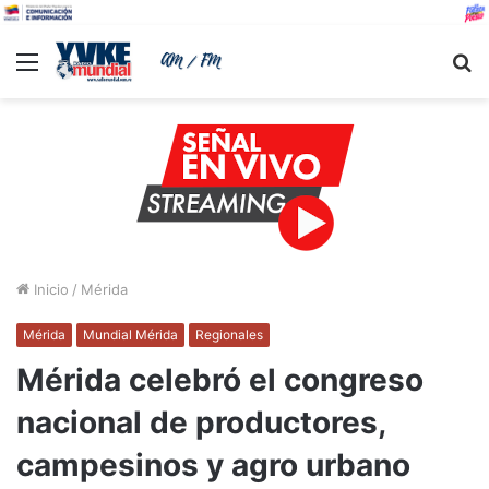
Menu
B
Inicio
/
Mérida
Mérida
Mundial Mérida
Regionales
Mérida celebró el congreso
nacional de productores,
campesinos y agro urbano