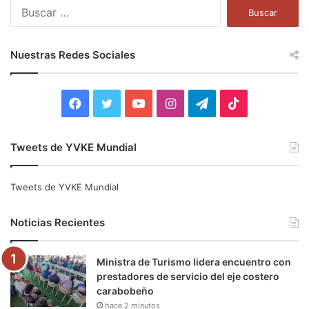
B
u
s
c
Nuestras Redes Sociales
a
r
:
F
T
Y
I
T
T
a
w
o
n
e
i
Tweets de YVKE Mundial
c
i
u
s
l
k
e
t
T
t
e
T
Tweets de YVKE Mundial
b
t
u
a
g
o
Noticias Recientes
o
e
b
g
r
k
Ministra de Turismo lidera encuentro con
o
r
e
r
a
prestadores de servicio del eje costero
carabobeño
k
a
m
hace 2 minutos