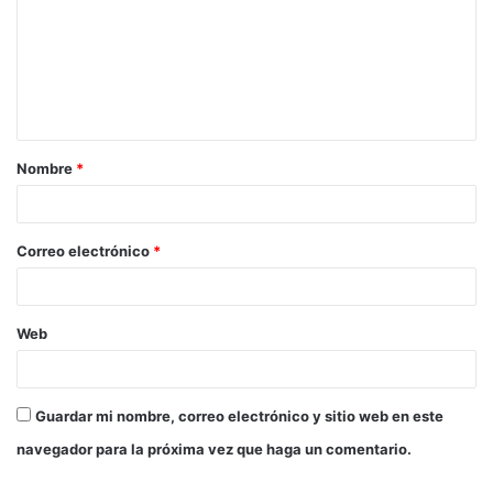
m
e
n
t
a
Nombre
*
r
i
o
Correo electrónico
*
*
Web
Guardar mi nombre, correo electrónico y sitio web en este
navegador para la próxima vez que haga un comentario.