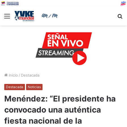
Menu
B
Inicio
/
Destacada
Destacada
Noticias
Menéndez: “El presidente ha
convocado una auténtica
fiesta nacional de la