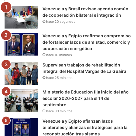
Venezuela y Brasil revisan agenda común
o
r
e
r
a
de cooperación bilateral e integración
hace 20 segundos
k
a
m
m
Venezuela y Egipto reafirman compromiso
de fortalecer lazos de amistad, comercio y
cooperación energética
hace 10 minutos
Supervisan trabajos de rehabilitación
integral del Hospital Vargas de La Guaira
hace 25 minutos
Ministerio de Educación fija inicio del año
escolar 2026-2027 para el 14 de
septiembre
hace 33 minutos
Venezuela y Egipto afianzan lazos
bilaterales y alianzas estratégicas para la
reconstrucción tras sismos