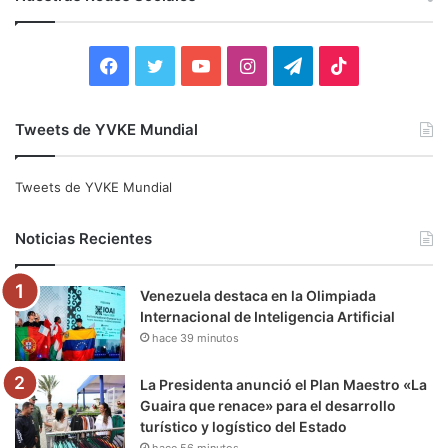
a
r
:
F
T
Y
I
T
T
a
w
o
n
e
i
Tweets de YVKE Mundial
c
i
u
s
l
k
e
t
T
t
e
T
Tweets de YVKE Mundial
b
t
u
a
g
o
Noticias Recientes
o
e
b
g
r
k
Venezuela destaca en la Olimpiada
o
r
e
r
a
Internacional de Inteligencia Artificial
hace 39 minutos
k
a
m
m
La Presidenta anunció el Plan Maestro «La
Guaira que renace» para el desarrollo
turístico y logístico del Estado