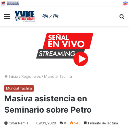
Menu
B
Inicio
/
Regionales
/
Mundial Tachira
Mundial Tachira
Masiva asistencia en
Seminario sobre Petro
Omar Pernia
09/03/2020
0
543
1 minuto de lectura