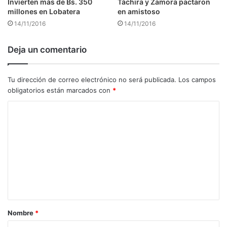
Táchira y Zamora pactaron
Invierten más de Bs. 350
en amistoso
millones en Lobatera
14/11/2016
14/11/2016
Deja un comentario
Tu dirección de correo electrónico no será publicada.
Los campos
obligatorios están marcados con
*
C
o
m
e
n
t
a
Nombre
*
r